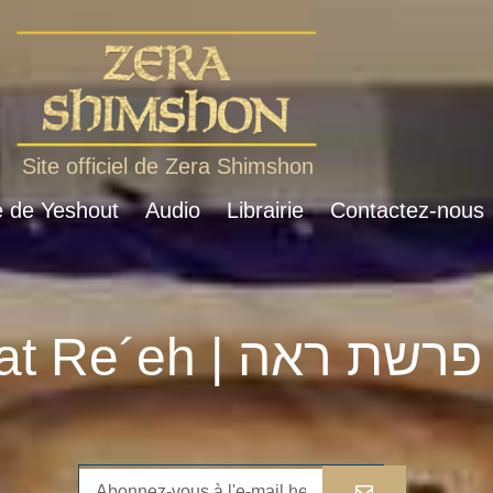
Site officiel de Zera Shimshon
e de Yeshout
Audio
Librairie
Contactez-nous
Parshat Re´eh | פרשת ראה