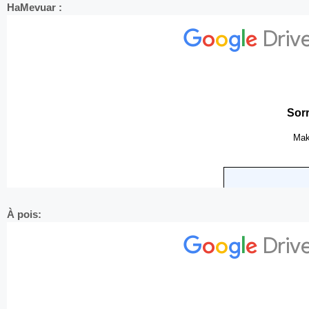
HaMevuar :
À pois: