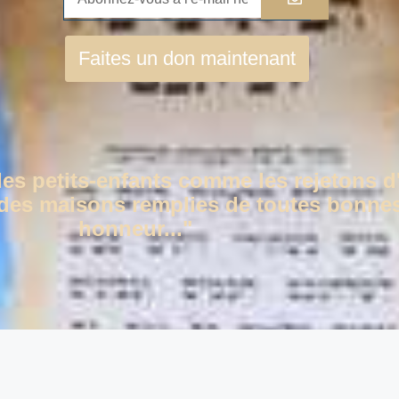
Faites un don maintenant
des petits-enfants comme les rejetons d
c des maisons remplies de toutes bonnes
honneur..."