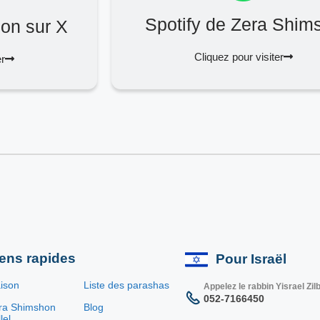
Spotify de Zera Shim
on sur X
Cliquez pour visiter
er
iens rapides
Pour Israël
ison
Liste des parashas
Appelez le rabbin Yisrael Zil
052-7166450
ra Shimshon
Blog
lel