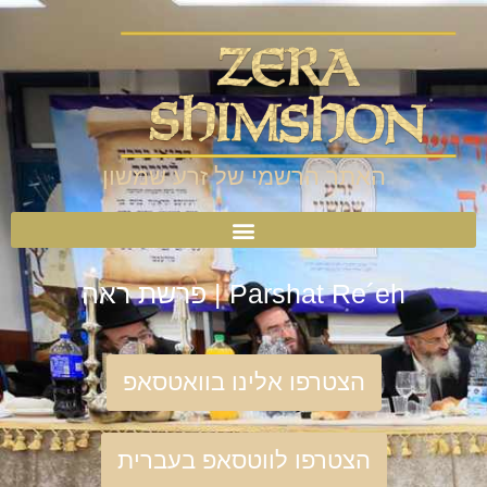
האתר הרשמי של זרע שמשון
Parshat Re´eh | פרשת ראה
הצטרפו אלינו בוואטסאפ
הצטרפו לווטסאפ בעברית