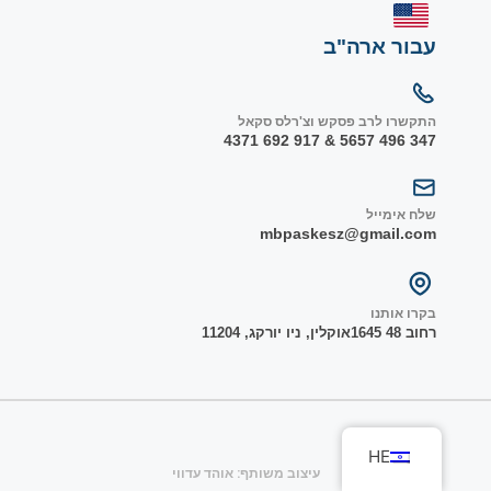
עבור ארה"ב
התקשרו לרב פסקש וצ'רלס סקאל
347 496 5657 & 917 692 4371
שלח אימייל
mbpaskesz@gmail.com
בקרו אותנו
רחוב 48 1645
אוקלין, ניו יורק
ג, 1
1204
HE
עיצוב משותף: אוהד עדווי