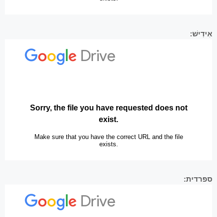
אִידִישׁ:
ספרדית: