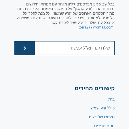
בכל שבוע אנו מפרסמים גיליון מיוחד עם אמרות וחידושים
נבחרים מתוך "זרע שמשון" על הפרשה. האמרות הקצרות נכתבו
מתוך הספרים הארוכים של "זרע שמשון", על מנת להקל על
הלומדים למסור חידוש קצר לחבר, בסעודת שבת עם המשפחה
או בכל עת. שלחו דוא"ל ישיר ליצירת קשר –
zera277@gmail.com
קישורים מהירים
בַּיִת
כולל זרע שמשון
סיפורו של ישות
חנות ספרים