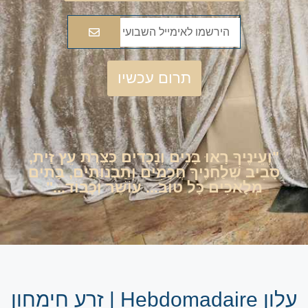
תרום עכשיו
"וְעֵינֶיךָ רָאוּ בָּנִים וְנָכָדִים כְּצֶרֶת עֵץ זַית,
סָבִיב שְׁלַחְנֶיךָ חֲכָמִים וְתַבְנוּתִים, בָּתִים
מְלָאכִים כָּל טוֹב... עוֹשֶׁר וְכָבוֹד..."
עלון Hebdomadaire | זרע חימחון