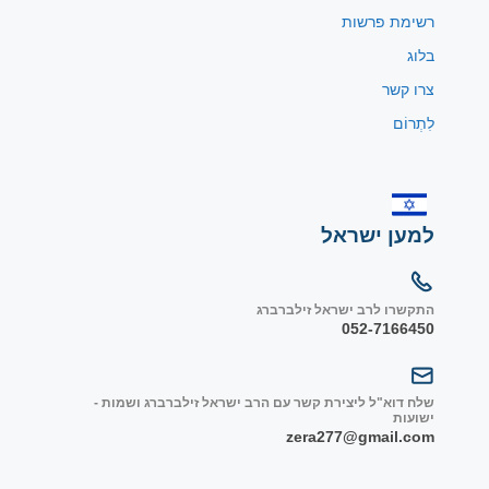
רשימת פרשות
בלוג
צרו קשר
לִתְרוֹם
למען ישראל
התקשרו לרב ישראל זילברברג
052-7166450
שלח דוא"ל ליצירת קשר עם הרב ישראל זילברברג ושמות -
ישועות
zera277@gmail.com