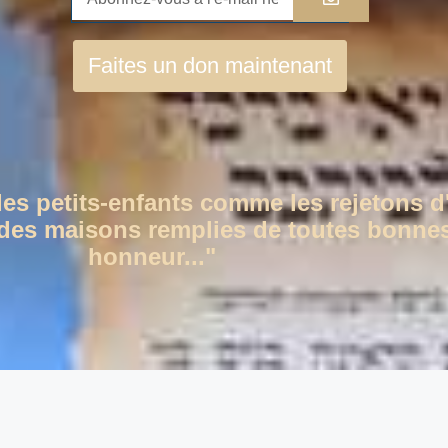
Faites un don maintenant
des petits-enfants comme les rejetons d
c des maisons remplies de toutes bonnes
honneur..."