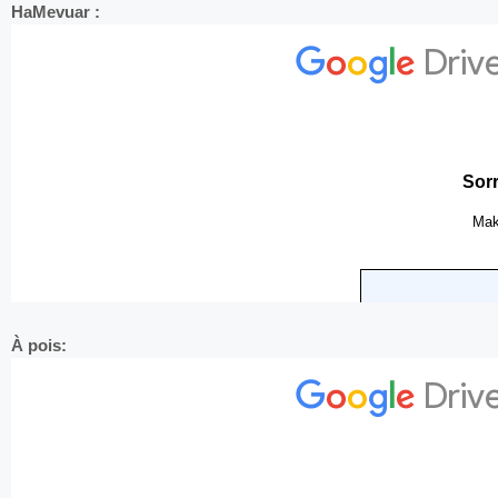
HaMevuar :
À pois: