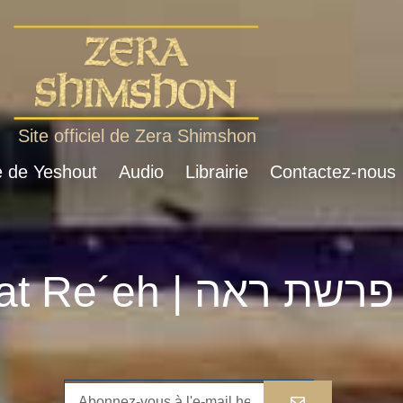
Site officiel de Zera Shimshon
e de Yeshout
Audio
Librairie
Contactez-nous
Parshat Re´eh | פרשת ראה