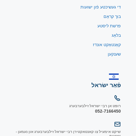
די געשיכטע פֿון ישועות
בוך קראָם
פרשת ליסטע
בלאָג
קאָנטאַקט אונדז
שענקען
פֿאַר ישׂראל
רופט אן רבי ישראל זילבערבערג
052-7166450
שיקט אימעיל צו קאנטאקטירן רבי ישראל זילבערבערג און נעמען -