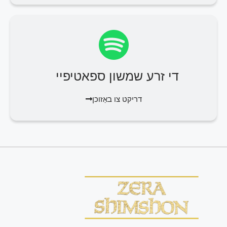
די זרע שמשון ספאטיפיי
דריקט צו באַזוכן