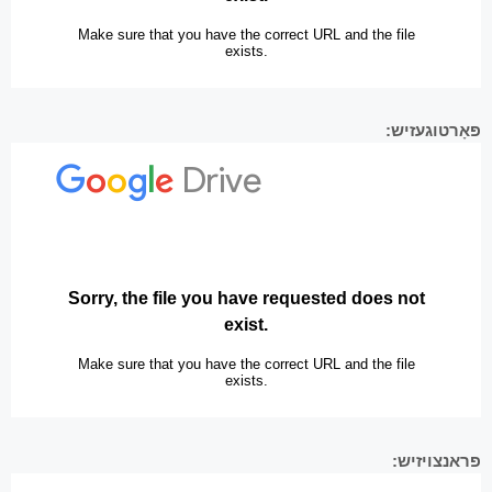
פּאָרטוגעזיש:
פראנצויזיש: