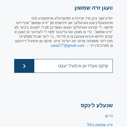
וועגן זרה שמשון
יעדע וואָך גיבן מיר ארויס אַ ספּעציעלע אויסגאַבע מיט
אויסגעקליבענע ווערטלעך און חידושים פֿון "זרע שמשון" אויף דער
פּרשה. די קורצע ווערטלעך זענען געשריבן פֿון די לאַנגע ביכער פֿון
"זרע שמשון", כּדי צו מאַכן עס גרינגער פֿאַר די לערנער צו האָבן אַ
קורצן חידוש איבערצוגעבן צו אַ פֿרײַנד, בײַ דער שבת־מאָלצײַט
מיט דער משפּחה אָדער אין יעדער צײַט. שיקט אַן אימעיל דירעקט
צו פֿאַרבינדן זיך –
zera277@gmail.com
שנעלע לינקס
היים
זרע שמשון כולל