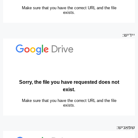
יידיש:
שפּאַניש: