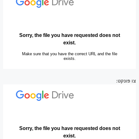
צו פּונקט: