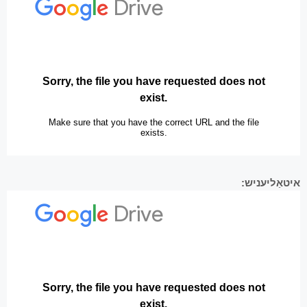
איטאַליעניש: