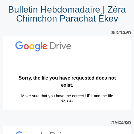
Bulletin Hebdomadaire | Zéra
Chimchon Parachat Ékev
העברעיִש:
הַמְעֲבוּאַר: