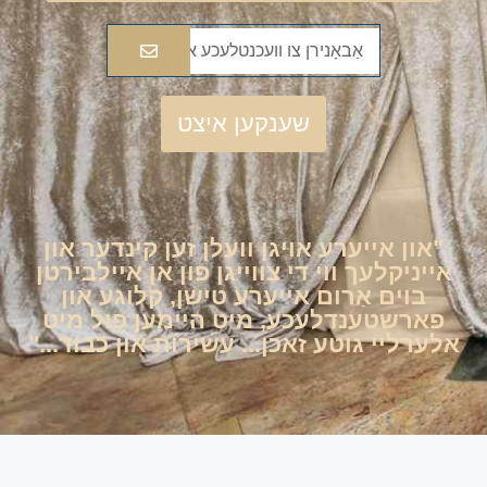
שענקען איצט
"און אייערע אויגן וועלן זען קינדער און
אייניקלעך ווי די צווייגן פון אן איילבירטן
בוים אַרום אייערע טישן, קלוגע און
פארשטענדלעכע, מיט היימען פול מיט
אלערליי גוטע זאכן... עשירות און כבוד..."