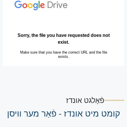
פֿאָלגט אונדז
קומט מיט אונדז - פֿאַר מער וויסן