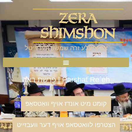
אפיציעלע זרה שמשון וועבזייטל
Parshat Re´eh | פרשת ראה
קומט מיט אונדז אויף וואַטסאַפּ
הצטרפו לוואטסאפ אויף דער וועבזייט