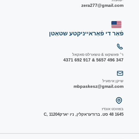
ישועות
zera277@gmail.com
פֿאַר די פֿאַראייניקטע שטאַטן
ר׳ פאשקעז & טשארלס סאקאל
347 496 5657 & 917 692 4371
שיקן אימעיל
mbpaskesz@gmail.com
באַזוכט אונדז
1645 48 סט. ברודער
אקלין, ניו יארק
1204
C, 1