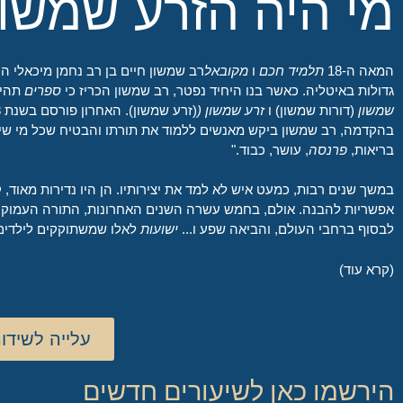
מי היה הזרע שמשון
המאה ה-18
תלמיד חכם
ו
מקובאל
רב שמשון חיים בן רב נחמן מיכאלי הי
גדולות באיטליה. כאשר בנו היחיד נפטר, רב שמשון הכריז כי
ספרים
תהיה
שמשון
(דורות שמשון) ו
זרע שמשון (
בהקדמה, רב שמשון ביקש מאנשים ללמוד את תורתו והבטיח שכל מי שיע
בריאות,
פרנסה
, עושר, כבוד."
במשך שנים רבות, כמעט איש לא למד את יצירותיו. הן היו נדירות מאוד,
אפשריות להבנה. אולם, בחמש עשרה השנים האחרונות, התורה העמוק
לבסוף ברחבי העולם, והביאה שפע ו...
ישועות
לאלו שמשתוקקים לילדים
(קרא עוד)
עלייה לשידו
הירשמו כאן לשיעורים חדשים