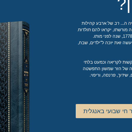
?
ה ה...
רב
של ארבע קהילות
 מורשתו, יקראו להם
תולדות
(זרע שמשון). האחרון פורסם בשנת 1778, שנה לפני מותו.
שה זאת יזכה ל"ילדים, שבח,
 קשות לקריאה וכמעט בלתי
ה של הזר שמשון התפשטה
,
שידוך
,
פרנסה
, וריפוי.
ר חי שבועי באנגלית