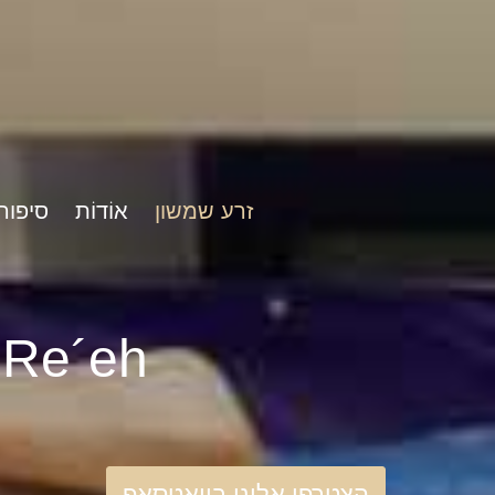
זרע שמשון
אוֹדוֹת
סיפור
rshat Re´eh
הצטרפו אלינו בוואטסאפ