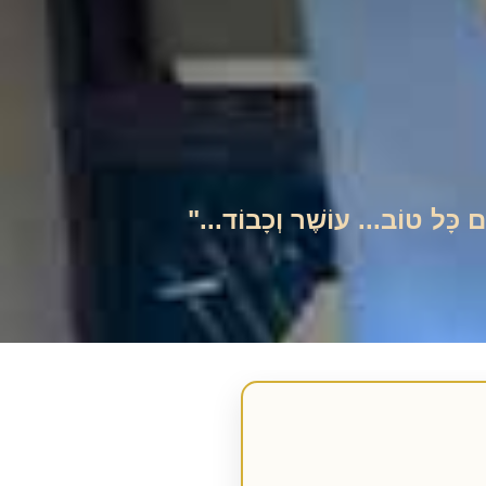
ים כָּל טוֹב... עוֹשֶׁר וְכָבוֹד..."