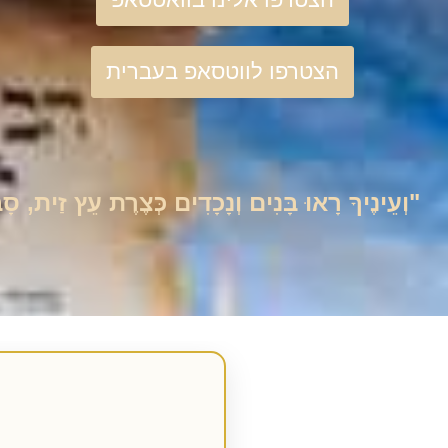
הצטרפו לווטסאפ בעברית
"וְעֵינֶיךָ רָאוּ בָּנִים וְנָכָדִים כְּצֶרֶת עֵץ זַית, 