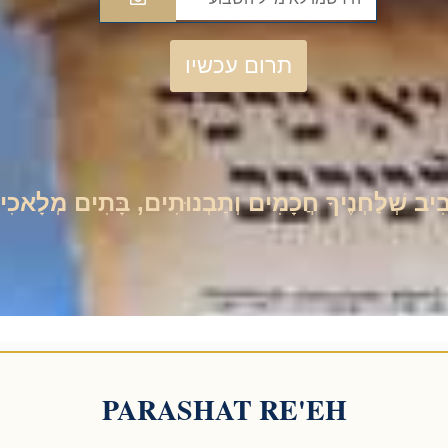
תרום עכשיו
סָבִיב שְׁלַחְנֶיךָ חֲכָמִים וְתַבְנוּתִים, בָּתִים מְלָאכִ
PARASHAT RE'EH