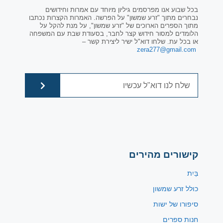
בכל שבוע אנו מפרסמים גיליון מיוחד עם אמרות וחידושים
נבחרים מתוך "זרע שמשון" על הפרשה. האמרות הקצרות נכתבו
מתוך הספרים הארוכים של "זרע שמשון", על מנת להקל על
הלומדים למסור חידוש קצר לחבר, בסעודת שבת עם המשפחה
או בכל עת. שלחו דוא"ל ישיר ליצירת קשר –
zera277@gmail.com
קישורים מהירים
בַּיִת
כולל זרע שמשון
סיפורו של ישות
חנות ספרים