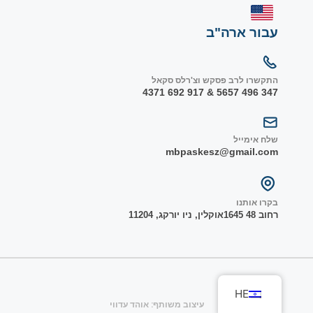
עבור ארה"ב
התקשרו לרב פסקש וצ'רלס סקאל
347 496 5657 & 917 692 4371
שלח אימייל
mbpaskesz@gmail.com
בקרו אותנו
רחוב 48 1645
אוקלין, ניו יורק
ג, 1
1204
HE
עיצוב משותף: אוהד עדווי