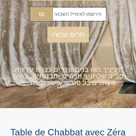
תרום עכשיו
"וְעֵינֶיךָ רָאוּ בָּנִים וְנָכָדִים כְּצֶרֶת עֵץ זַית,
סָבִיב שְׁלַחְנֶיךָ חֲכָמִים וְתַבְנוּתִים, בָּתִים
מְלָאכִים כָּל טוֹב... עוֹשֶׁר וְכָבוֹד..."
Table de Chabbat avec Zéra