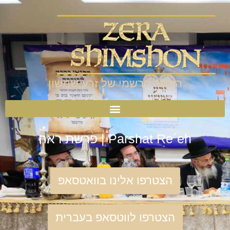
האתר הרשמי של זרע שמשון
Parshat Re´eh | פרשת ראה
הצטרפו אלינו בוואטסאפ
הצטרפו לווטסאפ בעברית