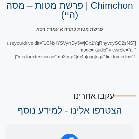
Chimchon | פרשת מטות – מסה
(היי)
פרשת מטות כתרה א עמוד: רסא
[useyourdrive dir="1CNxIYSVyrrDy5WjGx2YqRhyvqySG2sNS"
mode="audio" viewrole="all"
mediaextensions="mp3|mp4|m4a|ogg|oga" linktomedia="1"]
עקבו אחרינו
הצטרפו אלינו - למידע נוסף