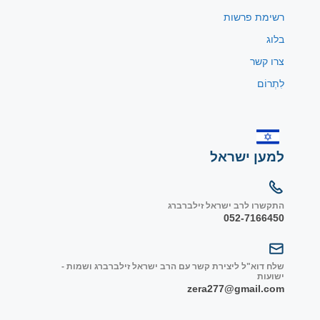
רשימת פרשות
בלוג
צרו קשר
לִתְרוֹם
למען ישראל
התקשרו לרב ישראל זילברברג
052-7166450
שלח דוא"ל ליצירת קשר עם הרב ישראל זילברברג ושמות -
ישועות
zera277@gmail.com