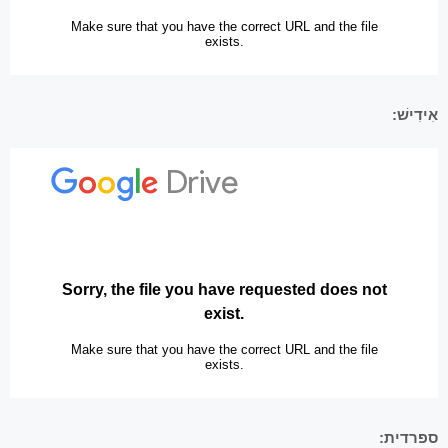
אִידִישׁ:
ספרדית: