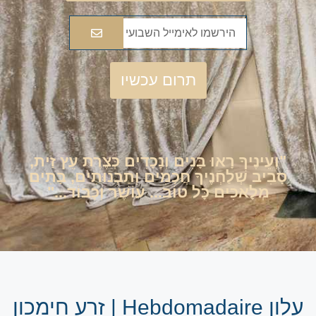
תרום עכשיו
"וְעֵינֶיךָ רָאוּ בָּנִים וְנָכָדִים כְּצֶרֶת עֵץ זַית,
סָבִיב שְׁלַחְנֶיךָ חֲכָמִים וְתַבְנוּתִים, בָּתִים
מְלָאכִים כָּל טוֹב... עוֹשֶׁר וְכָבוֹד..."
עלון Hebdomadaire | זרע חימכון