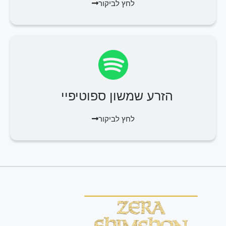
לחץ לביקור
הזרע שמשון ספוטיפיי
לחץ לביקור