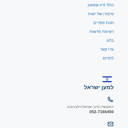
כולל זרע שמשון
סיפורו של ישות
חנות ספרים
רשימת פרשות
בלוג
צרו קשר
לִתְרוֹם
למען ישראל
התקשרו לרב ישראל זילברברג
052-7166450