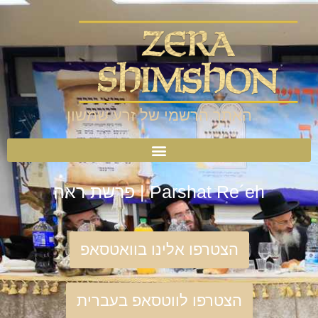
האתר הרשמי של זרע שמשון
Parshat Re´eh | פרשת ראה
הצטרפו אלינו בוואטסאפ
הצטרפו לווטסאפ בעברית