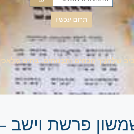
תרום עכשיו
סָבִיב שְׁלַחְנֶיךָ חֲכָמִים וְתַבְנוּתִים, בָּתִים מְלָאכִ
 שמשון פרשת וישב –