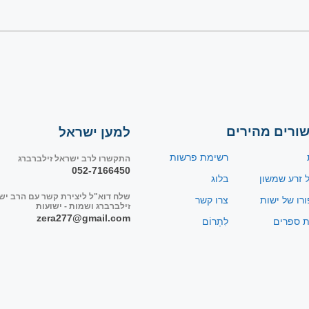
שורים מהירים
למען ישראל
רשימת פרשות
התקשרו לרב ישראל זילברברג
052-7166450
ל זרע שמשון
בלוג
שלח דוא"ל ליצירת קשר עם הרב יש
ורו של ישות
צרו קשר
זילברברג ושמות - ישועות
zera277@gmail.com
ת ספרים
לִתְרוֹם