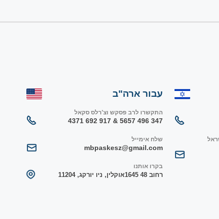
עבור ארה"ב
התקשרו לרב פסקש וצ'רלס סקאל
347 496 5657 & 917 692 4371
ראל
שלח אימייל
mbpaskesz@gmail.com
בקרו אותנו
רחוב 48 1645
אוקלין, ניו יורק
ג, 1
1204