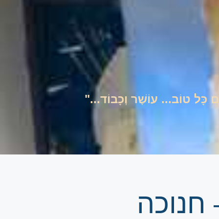
ים כָּל טוֹב... עוֹשֶׁר וְכָבוֹד..."
 חנוכה