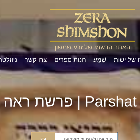
האתר הרשמי של זרע שמשון
ו של ישות
שֶׁמַע
חנות ספרים
צרו קשר
ניוזלטר
Pa | פרשת ראה