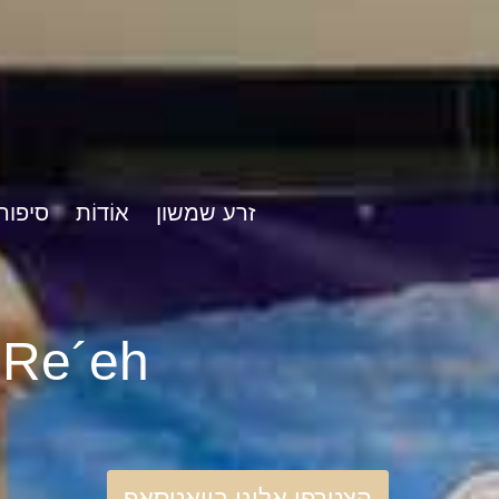
זרע שמשון
אוֹדוֹת
סיפור
rshat Re´eh
הצטרפו אלינו בוואטסאפ