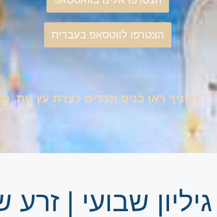
הצטרפו לווטסאפ בעברית
"וְעֵינֶיךָ רָאוּ בָּנִים וְנָכָדִים כְּצֶרֶת עֵץ זַית, 
גיליון שבועי | זרע