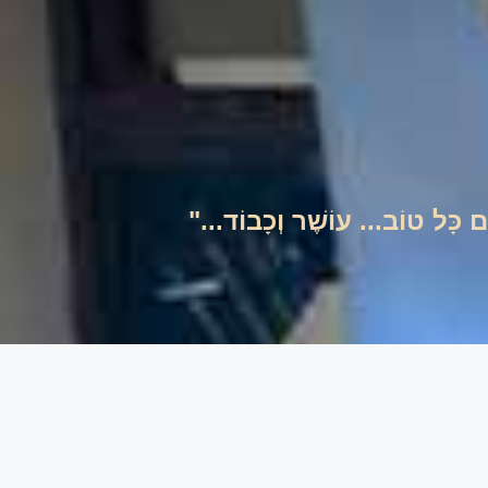
ים כָּל טוֹב... עוֹשֶׁר וְכָבוֹד..."