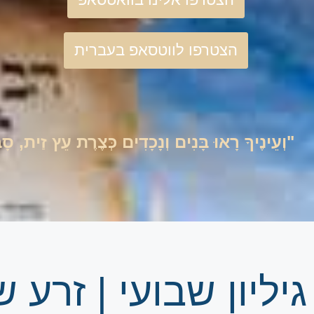
הצטרפו לווטסאפ בעברית
"וְעֵינֶיךָ רָאוּ בָּנִים וְנָכָדִים כְּצֶרֶת עֵץ זַית, 
גיליון שבועי | זר