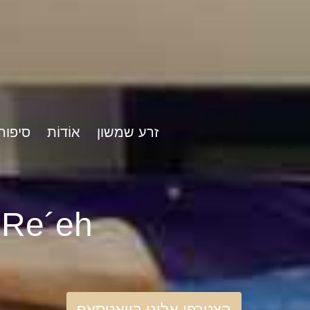
זרע שמשון
אוֹדוֹת
סיפור
rshat Re´eh
הצטרפו אלינו בוואטסאפ