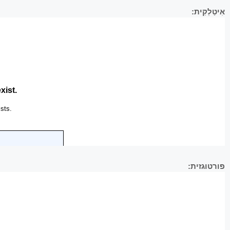
אִיטַלְקִית:
פורטוגזית: