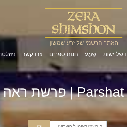
האתר הרשמי של זרע שמשון
ו של ישות
שֶׁמַע
חנות ספרים
צרו קשר
ניוזלטר
Pa | פרשת ראה