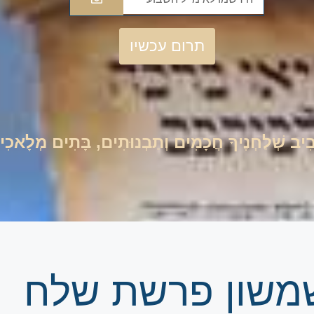
תרום עכשיו
סָבִיב שְׁלַחְנֶיךָ חֲכָמִים וְתַבְנוּתִים, בָּתִים מְלָאכִ
ע שמשון פרשת שלח