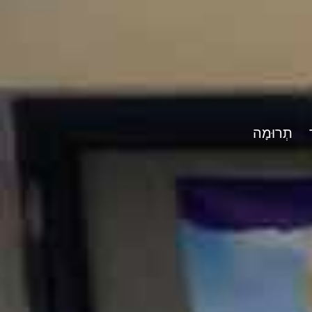
תְרוּמָה