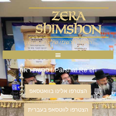
האתר הרשמי של זרע שמשון
Parshat Re´eh | פרשת ראה
הצטרפו אלינו בוואטסאפ
הצטרפו לווטסאפ בעברית