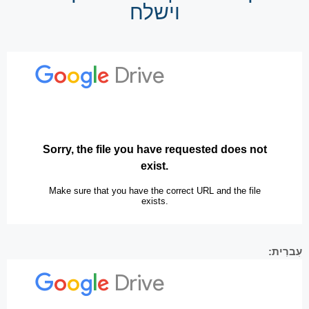
וישלח
עִברִית: