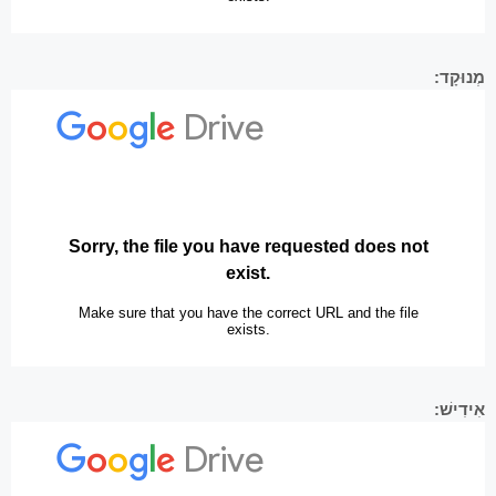
מְנוּקָד:
אִידִישׁ: