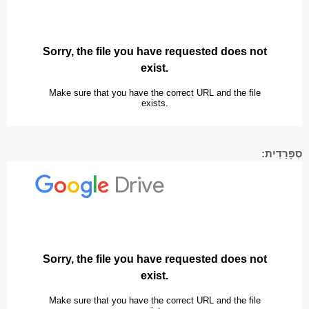
סְפָרַדִית: