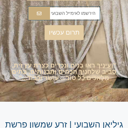
תרום עכשיו
"וְעֵינֶיךָ רָאוּ בָּנִים וְנָכָדִים כְּצֶרֶת עֵץ זַית,
סָבִיב שְׁלַחְנֶיךָ חֲכָמִים וְתַבְנוּתִים, בָּתִים
מְלָאכִים כָּל טוֹב... עוֹשֶׁר וְכָבוֹד..."
גיליאן השבועי | זרע שמשון פרשת