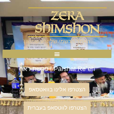
האתר הרשמי של זרע שמשון
Parshat Re´eh | פרשת ראה
הצטרפו אלינו בוואטסאפ
הצטרפו לווטסאפ בעברית