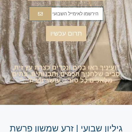
תרום עכשיו
"וְעֵינֶיךָ רָאוּ בָּנִים וְנָכָדִים כְּצֶרֶת עֵץ זַית,
סָבִיב שְׁלַחְנֶיךָ חֲכָמִים וְתַבְנוּתִים, בָּתִים
מְלָאכִים כָּל טוֹב... עוֹשֶׁר וְכָבוֹד..."
גיליון שבועי | זרע שמשון פרשת