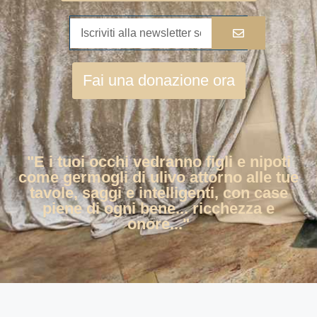
Fai una donazione ora
"E i tuoi occhi vedranno figli e nipoti
come germogli di ulivo attorno alle tue
tavole, saggi e intelligenti, con case
piene di ogni bene... ricchezza e
onore..."