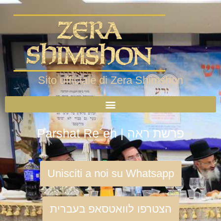
Sito ufficiale di Zera Shimshon
Parshat Re´eh | פרשת ראה
Unisciti a noi su Whatsapp
הצטרפו לוואטסאפ בעברית