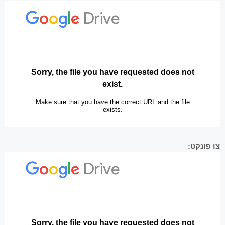
צו פּונקט: