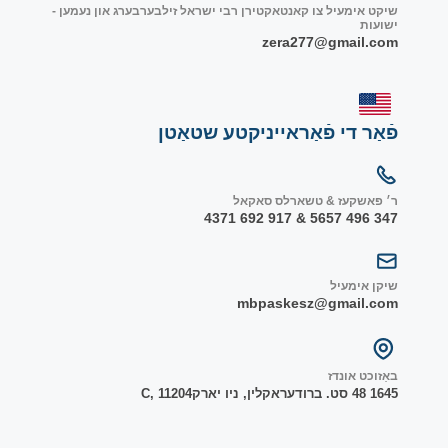
שיקט אימעיל צו קאנטאקטירן רבי ישראל זילבערבערג און נעמען -
ישועות
zera277@gmail.com
פֿאַר די פֿאַראייניקטע שטאַטן
ר׳ פאשקעז & טשארלס סאקאל
347 496 5657 & 917 692 4371
שיקן אימעיל
mbpaskesz@gmail.com
באַזוכט אונדז
1645 48 סט. ברודער
אקלין, ניו יארק
1204
C, 1