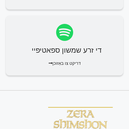
די זרע שמשון ספאטיפיי
דריקט צו באַזוכן