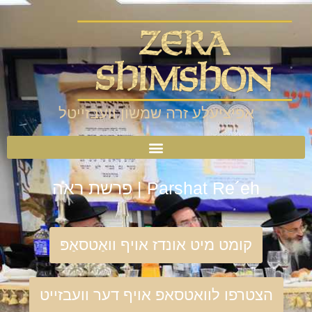
אפיציעלע זרה שמשון וועבזייטל
Parshat Re´eh | פרשת ראה
קומט מיט אונדז אויף וואַטסאַפּ
הצטרפו לוואטסאפ אויף דער וועבזייט