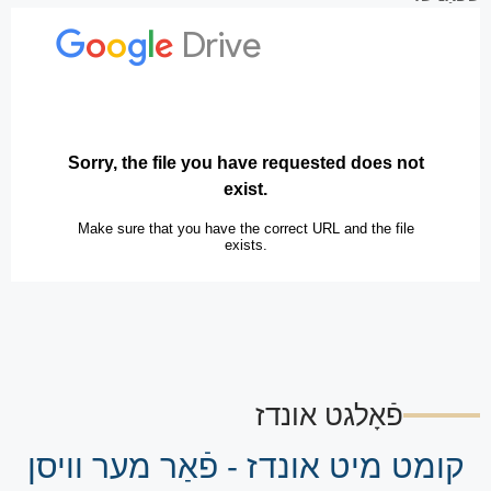
פֿאָלגט אונדז
קומט מיט אונדז - פֿאַר מער וויסן