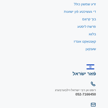
זרע שמשון כולל
די געשיכטע פֿון ישועות
בוך קראָם
פרשת ליסטע
בלאָג
קאָנטאַקט אונדז
שענקען
פֿאַר ישׂראל
רופט אן רבי ישראל זילבערבערג
052-7166450