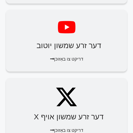
דער זרע שמשון יוטוב
דריקט צו באַזוכן
דער זרע שמשון אויף X
דריקט צו באַזוכן