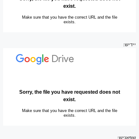
יידיש:
שפּאַניש: