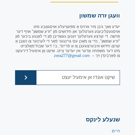
וועגן זרה שמשון
יעדע וואָך גיבן מיר ארויס אַ ספּעציעלע אויסגאַבע מיט
אויסגעקליבענע ווערטלעך און חידושים פֿון "זרע שמשון" אויף דער
פּרשה. די קורצע ווערטלעך זענען געשריבן פֿון די לאַנגע ביכער פֿון
"זרע שמשון", כּדי צו מאַכן עס גרינגער פֿאַר די לערנער צו האָבן אַ
קורצן חידוש איבערצוגעבן צו אַ פֿרײַנד, בײַ דער שבת־מאָלצײַט
מיט דער משפּחה אָדער אין יעדער צײַט. שיקט אַן אימעיל דירעקט
צו פֿאַרבינדן זיך –
zera277@gmail.com
שנעלע לינקס
היים