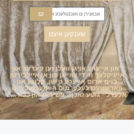
שענקען איצט
"און אייערע אויגן וועלן זען קינדער און
אייניקלעך ווי די צווייגן פון אן איילבירטן
בוים אַרום אייערע טישן, קלוגע און
פארשטענדלעכע, מיט היימען פול מיט
אלערליי גוטע זאכן... עשירות און כבוד..."