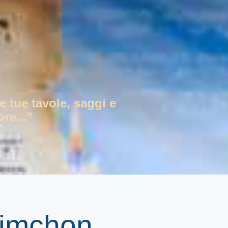
e tue tavole, saggi e
re..."
himchon