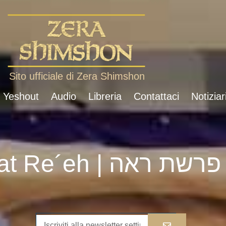
Sito ufficiale di Zera Shimshon
i Yeshout
Audio
Libreria
Contattaci
Notiziar
Parshat Re´eh | פרשת ראה