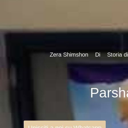
Zera Shimshon
Di
Storia d
Unisciti a noi su Whatsapp