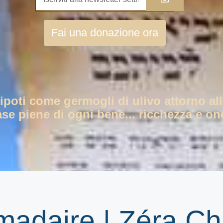
Fai una donazione ora
nipoti come germogli di ulivo attorno all
ase piene di ogni bene... ricchezza e ono
omadaire | Zéra C