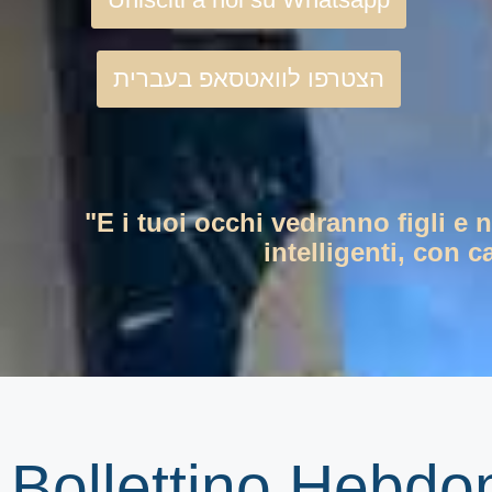
הצטרפו לוואטסאפ בעברית
"E i tuoi occhi vedranno figli e 
intelligenti, con c
Bollettino Hebd