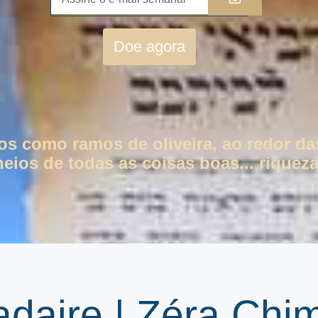
Doe agora
tos como ramos de oliveira, ao redor da
eios de todas as coisas boas... riqueza
daire | Zéra Ch