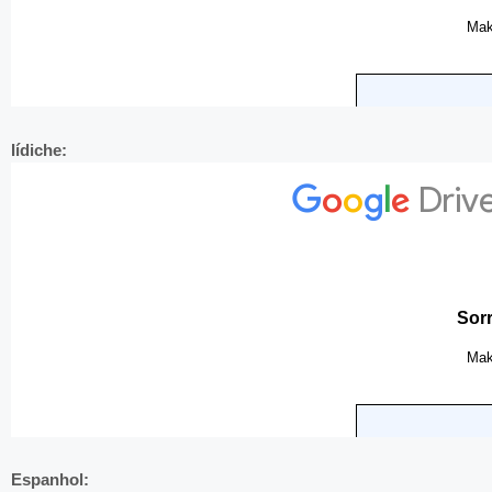
Iídiche:
Espanhol: