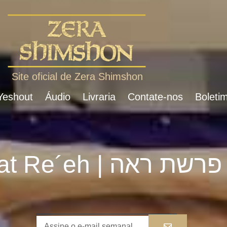
Site oficial de Zera Shimshon
 Yeshout
Áudio
Livraria
Contate-nos
Boletim
Parshat Re´eh | פרשת ראה