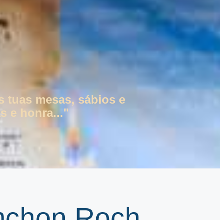
s tuas mesas, sábios e
s e honra..."
imchon Roch