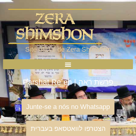
Site oficial de Zera Shimshon
Parshat Re´eh | פרשת ראה
Junte-se a nós no Whatsapp
הצטרפו לוואטסאפ בעברית