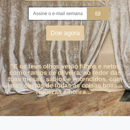
Doe agora
"E os teus olhos verão filhos e netos
como ramos de oliveira, ao redor das
tuas mesas, sábios e entendidos, com
lares cheios de todas as coisas boas...
riquezas e honra..."