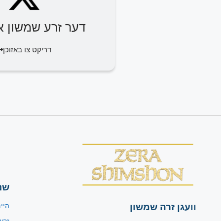
דער זרע שמשון או
דריקט צו באַזוכן
שנ
וועגן זרה שמשון
היי
זרע