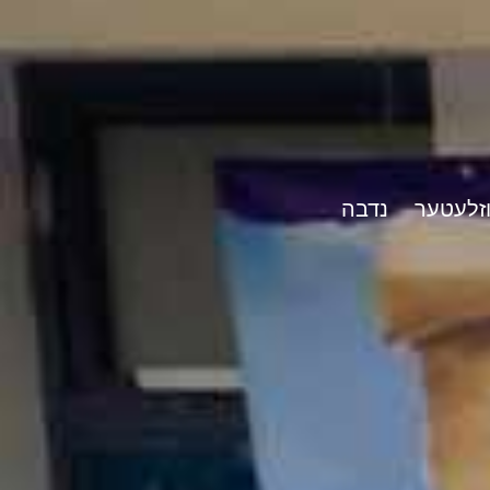
וזלעטער
נדבה