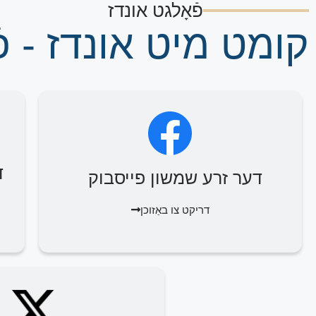
פֿאָלגט אונדז
קומט מיט אונדז - פֿ
ד
דער זרע שמשון פייסבוק
דריקט צו באַזוכן