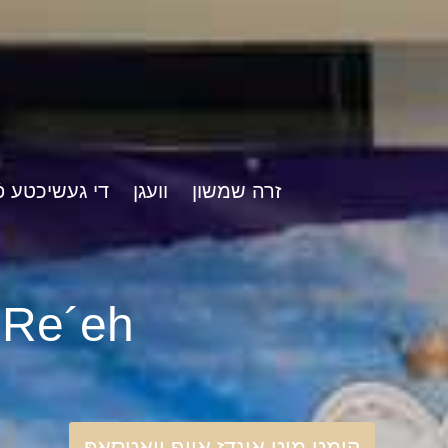
זרה שמשון
וועגן
די געשיכטע פֿ
rshat Re´eh
קומט מיט אונדז אויף וואַטסאַפּ