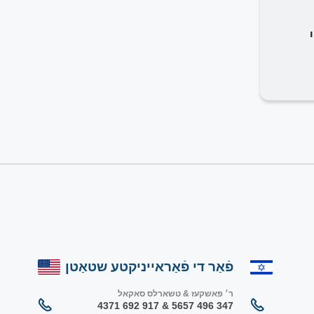
פֿאַר די פֿאַראייניקטע שטאַטן
ר׳ פאשקעז & טשארלס סאקאל
347 496 5657 & 917 692 4371