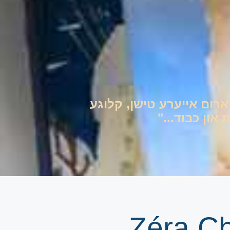
ם אַרום אייערע טישן, קלוגע
און כבוד..."
Zéra Chimcho