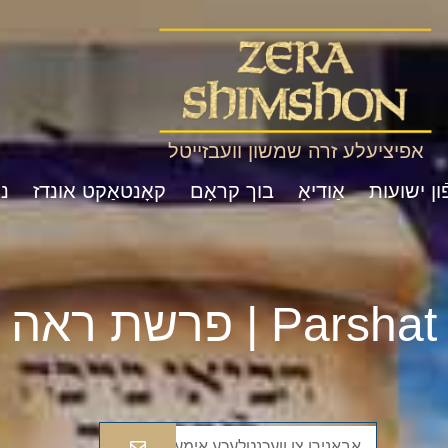
אפיציעלע זרה שמשון וועבזייטל
ון ישועות
אַודיאָ
בוך קראָם
קאָנטאַקט אונדז
נ
Pa | פרשת ראה