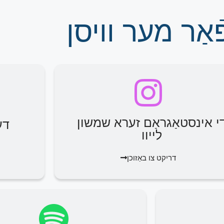
אַר מער וויסן
י אינסטאַגראַם זערא שמשון
דע
לייוו
דריקט צו באַזוכן