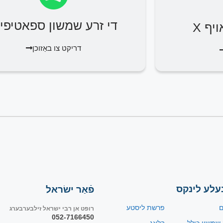
די זרע שמשון ספאטיפיי
יף X
דריקט צו באַזוכן
עלע לינקס
פֿאַר ישׂראל
ם
פרשת ליסטע
רופט אן רבי ישראל זילבערבערג
052-7166450
 שמשון כולל
בלאָג