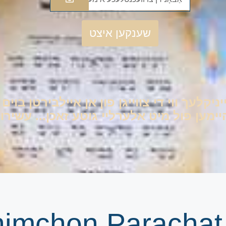
שענקען איצט
יניקלעך ווי די צווייגן פון אן איילבירטן בוי
ען פול מיט אלערליי גוטע זאכן... עשירות 
הרב אליהו עמאר | n Parachat