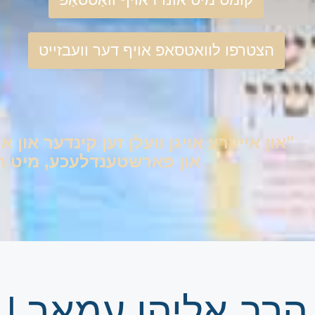
הצטרפו לוואטסאפ אויף דער וועבזייט
"און אייערע אויגן וועלן זען קינדער און אי
און פארשטענדלעכע, מיט היימ