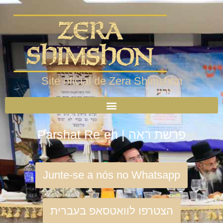
Site oficial de Zera Shimshon
Parshat Re´eh | פרשת ראה
Junte-se a nós no Whatsapp
הצטרפו לוואטסאפ בעברית