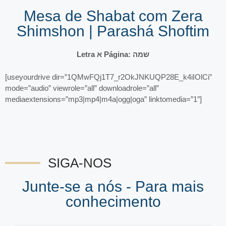
Mesa de Shabat com Zera
Shimshon | Parashá Shoftim
Letra א Página: שמה
[useyourdrive dir=”1QMwFQj1T7_r2OkJNKUQP28E_k4iIOlCi”
mode=”audio” viewrole=”all” downloadrole=”all”
mediaextensions=”mp3|mp4|m4a|ogg|oga” linktomedia=”1″]
SIGA-NOS
Junte-se a nós - Para mais
conhecimento