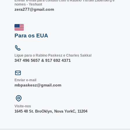
Enviar e-mail para contato com o Rabino Yisrael Zilberberg e
nomes - Yeshuot
zera277@gmail.com
Para os EUA
Ligue para o Rabino Paskesz e Charles Sakkal
347 496 5657 & 917 692 4371
Enviar e-mail
mbpaskesz@gmail.com
Visite-nos
1645 48 St. Bro
Oklyn, Nova York
C, 1
1204