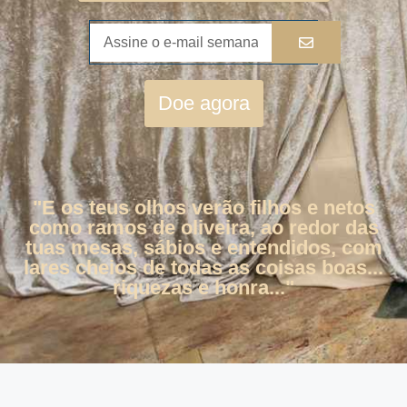
Doe agora
"E os teus olhos verão filhos e netos
como ramos de oliveira, ao redor das
tuas mesas, sábios e entendidos, com
lares cheios de todas as coisas boas...
riquezas e honra..."