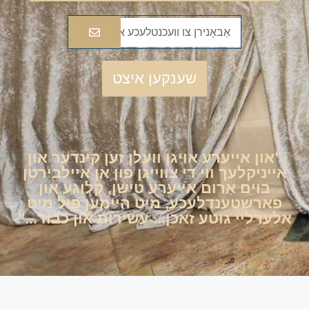
שענקען איצט
"און אייערע אויגן וועלן זען קינדער און
אייניקלעך ווי די צווייגן פון אן איילבירטן
בוים אַרום אייערע טישן, קלוגע און
פארשטענדלעכע, מיט היימען פול מיט
אלערליי גוטע זאכן... עשירות און כבוד..."