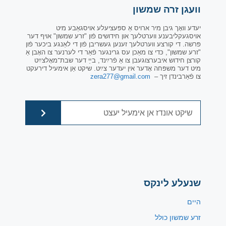
וועגן זרה שמשון
יעדע וואָך גיבן מיר ארויס אַ ספּעציעלע אויסגאַבע מיט
אויסגעקליבענע ווערטלעך און חידושים פֿון "זרע שמשון" אויף דער
פּרשה. די קורצע ווערטלעך זענען געשריבן פֿון די לאַנגע ביכער פֿון
"זרע שמשון", כּדי צו מאַכן עס גרינגער פֿאַר די לערנער צו האָבן אַ
קורצן חידוש איבערצוגעבן צו אַ פֿרײַנד, בײַ דער שבת־מאָלצײַט
מיט דער משפּחה אָדער אין יעדער צײַט. שיקט אַן אימעיל דירעקט
צו פֿאַרבינדן זיך –
zera277@gmail.com
שנעלע לינקס
היים
זרע שמשון כולל