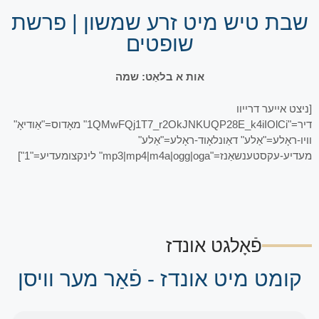
שבת טיש מיט זרע שמשון | פרשת
שופטים
אות א בלאַט: שמה
[ניצט אייער דרייוו
דיר="1QMwFQj1T7_r2OkJNKUQP28E_k4iIOlCi" מאָדוס="אַודיאָ"
וויו-ראָלע="אַלע" דאַונלאָוד-ראָלע="אַלע"
מעדיע-עקסטענשאַנז="mp3|mp4|m4a|ogg|oga" לינקצומעדיע="1"]
פֿאָלגט אונדז
קומט מיט אונדז - פֿאַר מער וויסן