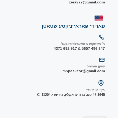
zera277@gmail.com
פֿאַר די פֿאַראייניקטע שטאַטן
ר׳ פאשקעז & טשארלס סאקאל
347 496 5657 & 917 692 4371
שיקן אימעיל
mbpaskesz@gmail.com
באַזוכט אונדז
1645 48 סט. ברודער
אקלין, ניו יארק
1204
C, 1