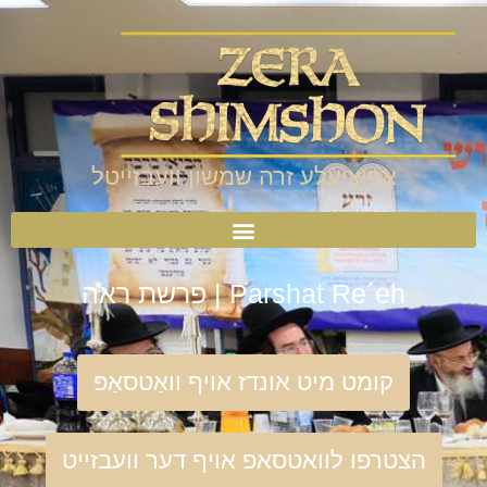
אפיציעלע זרה שמשון וועבזייטל
Parshat Re´eh | פרשת ראה
קומט מיט אונדז אויף וואַטסאַפּ
הצטרפו לוואטסאפ אויף דער וועבזייט