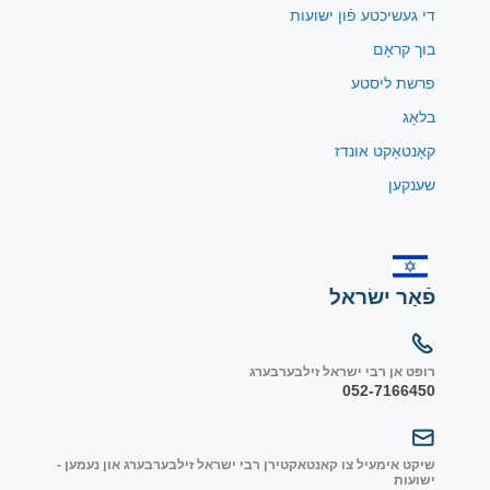
די געשיכטע פֿון ישועות
בוך קראָם
פרשת ליסטע
בלאָג
קאָנטאַקט אונדז
שענקען
פֿאַר ישׂראל
רופט אן רבי ישראל זילבערבערג
052-7166450
שיקט אימעיל צו קאנטאקטירן רבי ישראל זילבערבערג און נעמען -
ישועות