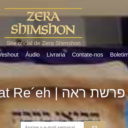
Site oficial de Zera Shimshon
 Yeshout
Áudio
Livraria
Contate-nos
Boletim
Parshat Re´eh | פרשת ראה