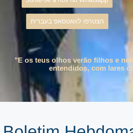
הצטרפו לוואטסאפ בעברית
"E os teus olhos verão filhos e ne
entendidos, com lares ch
Boletim Hebdoma