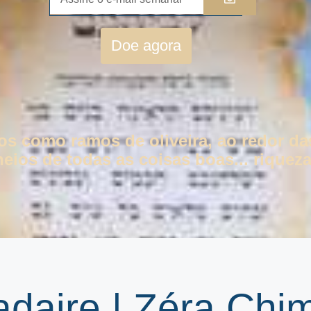
Doe agora
tos como ramos de oliveira, ao redor da
eios de todas as coisas boas... riqueza
daire | Zéra Chi