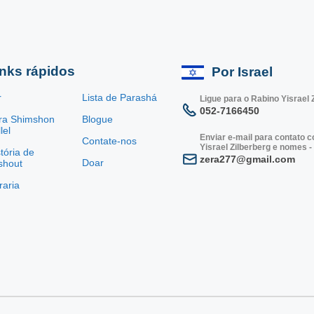
inks rápidos
Por Israel
r
Lista de Parashá
Ligue para o Rabino Yisrael 
052-7166450
ra Shimshon
Blogue
lel
Enviar e-mail para contato 
Contate-nos
Yisrael Zilberberg e nomes -
tória de
zera277@gmail.com
Doar
shout
vraria