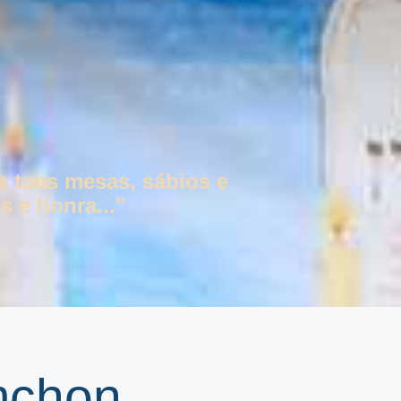
s tuas mesas, sábios e
s e honra..."
mchon