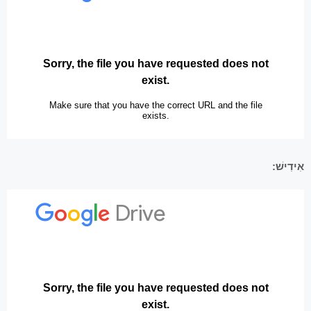
אִידִישׁ: