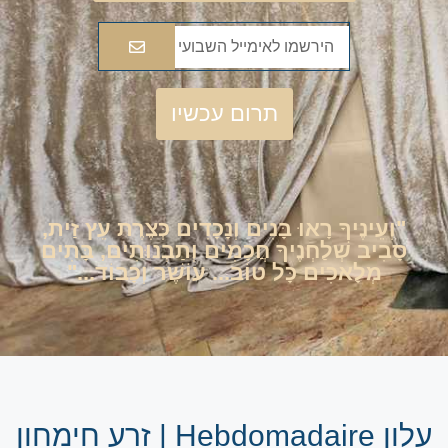
תרום עכשיו
"וְעֵינֶיךָ רָאוּ בָּנִים וְנָכָדִים כְּצֶרֶת עֵץ זַית,
סָבִיב שְׁלַחְנֶיךָ חֲכָמִים וְתַבְנוּתִים, בָּתִים
מְלָאכִים כָּל טוֹב... עוֹשֶׁר וְכָבוֹד..."
עלון Hebdomadaire | זרע חימחון