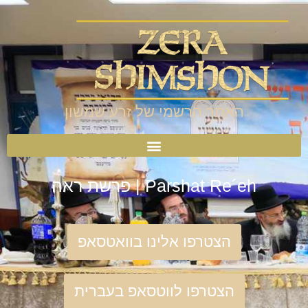
האתר הרשמי של זרע שמשון
Parshat Re´eh | פרשת ראה
הצטרפו אלינו בוואטסאפ
הצטרפו לווטסאפ בעברית