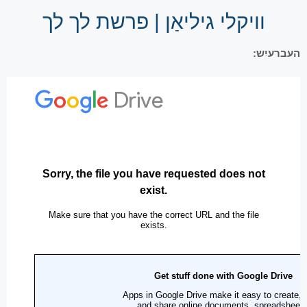
וויקלי גיליאַן | פרשת לך לך
העברעיִש: