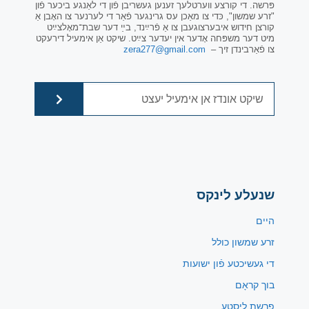
פּרשה. די קורצע ווערטלעך זענען געשריבן פֿון די לאַנגע ביכער פֿון
"זרע שמשון", כּדי צו מאַכן עס גרינגער פֿאַר די לערנער צו האָבן אַ
קורצן חידוש איבערצוגעבן צו אַ פֿרײַנד, בײַ דער שבת־מאָלצײַט
מיט דער משפּחה אָדער אין יעדער צײַט. שיקט אַן אימעיל דירעקט
צו פֿאַרבינדן זיך –
zera277@gmail.com
שנעלע לינקס
היים
זרע שמשון כולל
די געשיכטע פֿון ישועות
בוך קראָם
פרשת ליסטע