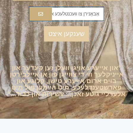
שענקען איצט
"און אייערע אויגן וועלן זען קינדער און
אייניקלעך ווי די צווייגן פון אן איילבירטן
בוים אַרום אייערע טישן, קלוגע און
פארשטענדלעכע, מיט היימען פול מיט
אלערליי גוטע זאכן... עשירות און כבוד..."