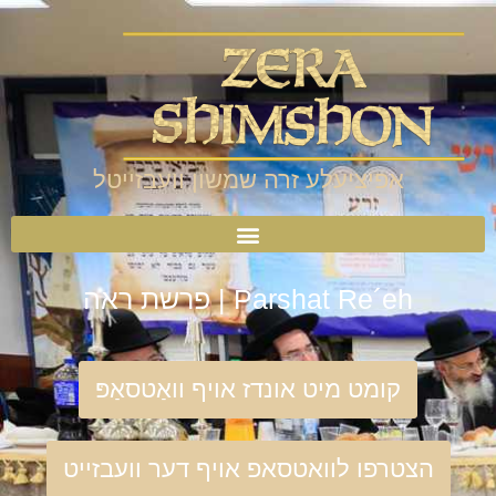
אפיציעלע זרה שמשון וועבזייטל
Parshat Re´eh | פרשת ראה
קומט מיט אונדז אויף וואַטסאַפּ
הצטרפו לוואטסאפ אויף דער וועבזייט