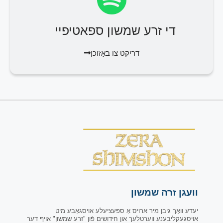
די זרע שמשון ספאטיפיי
דריקט צו באַזוכן
וועגן זרה שמשון
יעדע וואָך גיבן מיר ארויס אַ ספּעציעלע אויסגאַבע מיט
אויסגעקליבענע ווערטלעך און חידושים פֿון "זרע שמשון" אויף דער