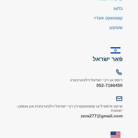
בלאָג
קאָנטאַקט אונדז
שענקען
פֿאַר ישׂראל
רופט אן רבי ישראל זילבערבערג
052-7166450
שיקט אימעיל צו קאנטאקטירן רבי ישראל זילבערבערג און נעמען -
ישועות
zera277@gmail.com