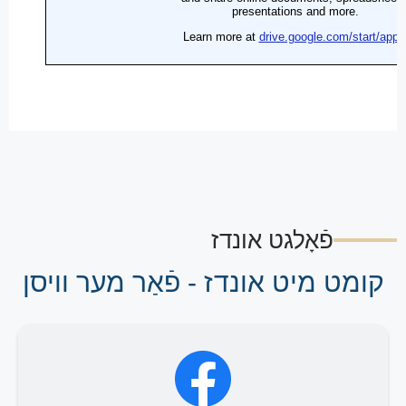
פֿאָלגט אונדז
קומט מיט אונדז - פֿאַר מער וויסן