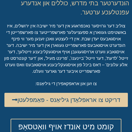
הונדערטער בתי מדרש, כוללים און אנדערע
עפנטלעכע ערטער.
צוליב דער גרויסער נאכפראגע אין דער מיר ישיבה אין ירושלים, איז
באשטימט געווארן א ספעציעלער פארשפרייטער צו פארשפרייטן די
אויסגאבעס יעדן שבת. אין די לעצטע וואכן זענען מער ווי פינף
הונדערט אויסגאבעס פארשפרייט געווארן אין דער מיר ישיבה. דער
אויסגאבע ווערט ארויסגעגעבן אויף אויסגעקליבענע זייטלעך, דער
זייטל 'לדעת', דער זייטל 'ביינענו', 'פרינט מעיל', און 'דער קונטרסט פון
אלע עלונים' – דאס ביכל פון אויסגעקליבענע אויסגאבעס וואס ווערט
פארשפרייט איבער דער גארער וועלט.
צו זען און אראפקאפירן די גיליאַנס:
דריקט צו אראפלאָדן גיליאַנס - פּאַמפלעטן
קומט מיט אונדז אויף וואַטסאַפּ