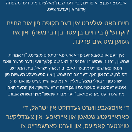
איבערצוגעבן צו אַ פֿרײַנד, בײַ דער שבת־מאָלצײַט מיט דער משפּחה
אָדער אין יעדער צײַט.
חיים האָט געלעבט אין דער תקופה פֿון אור החיים
'הקדוש' (רבי חיים בן עטר בן רבי משה), און איז
געווען מיט אים פֿרײַנד.
אין דעם אויסגאבע זענען דא אייגענארטיגע סעקציעס, "די אמרות
שמשון", "פניני שמשון" וואס איז קורצע שטיקלעך וועגן דער פרשה וואס
זענען פארשפרייט איבערן גאנצן בוך, ארץ ישראל, בית המקדש,
תפילה, שבת און נאך. דער 'גבורה שמשון' איז ספעציעלע מעשיות פון
ישוע פון די בעלי משא"כ אליין. און א פארשיידנקייט פון אנדערע
אינטערעסאנטע סעקציעס וועגן דעם "זרע שמשון". אין זומער האבן
מיר געדרוקט נאך א צוגאב "דער אבות שמשון" אויף משחש אבות.
די אויסגאבע ווערט געדרוקט אין ישראל, די
פאראייניגטע שטאטן און אייראפע, אין צענדליקער
טויזנטער קאפיעס, און ווערט פארשפרייט צו