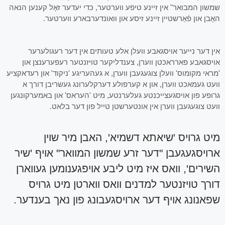
שמשון המבואר" אין זיינע טיפע ווערטער, כדי יעדער זאָל קענען הנאה
האָבן און פֿאַרשטיין זיינע זיסע און וואונדערבארע ווערטער.
אין דער נייער אויסגאבע וועלן אלע טעותים אין דער רעגולערער
אויסגאבע פארראכטן ווערן, צענדליקער טויזנטער רעפערענצן און
'מראי מקומוס' וועלן צוגעגעבן ווערן, א געהעריגע 'ניקוד' און רעדאקציע
וועט געמאכט ווערן, און א קערפולע דערקלערונג געשריבן דורך א
גרופע פון אויסגעצייכנטע געלערנטע, מיט 'העראס' און באמערקונגען
וועט צוגעגעבן ווערן אין אונטערשטן טייל פון דער בלאט.
מיט גרויס 'שיאתא דשמיא', האבן מיר שוין
ארויסגעגעבן "דער זרע שמשון המוואר" אויף 'שיר
השירים', וואס איז מיט ליבע אויפגענומען געווארן
דורך טויזנטער למדנים וואס ווארטן מיט גרויס
שפאנונג אויף דער ארויסגעבונג פון נאך בענדער.