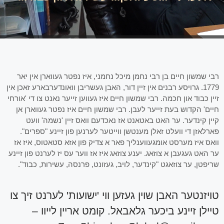
רבי שמשון חיים בן רבי נחמן מיכל נחמני, איז נפטר געווארן אין יאר
1779. גרויסע רבנים אין זיין דור, האבן געשריבן וואונדערבארע זאכן אין
זיין כבוד און חכמה. רבי שמשון חיים איז געווען זייער נאנט צו די 'אורחי
חיים' הקדוש בעת זייער לעבן. רבי שמשון חיים איז נפטר געווארן אן
קיין קינדער. ער האט באטאנט אז נאכדעם וואס זיין 'נשמה' וועט
פארלאזן די וועלט זאלן מענטשן ווייטער לערנען פון זיינע "ספרים".
וואס איז מערסט אומגעווענליך פאר א צדיק פון אזא סטאטוס, איז אז
ער האט געגעבן א צוזאג. יענע צוזאג איז אז ווער עס יז לערנט פון זיינע
שריפטן, ער צוזאגט "קינדער, לויב, געזונט, פרנסה, עשירות, כבוד".
טויזנטער האבן שוין געזען ווי 'ישועות' לערנט זיך צו
טיילן זיינע ביכער גלאבאל. קומט אריין לייוו –