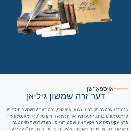
אויספאָרשן
דער זרה שמשון גיליאן
זינט די ווערטער פון רבינו זענען אַזוי טיף, מיט דער ערשטער הילף פון
פריינט און נדבנים, זענען מיר אריין אין א ריזיקן מולטי-דימענסיאָנעלן
פּראָיעקט מיט א ריזיקער אינוועסטירונג פון הונדערטער טויזנטער
דאָלאַרן, כדי צו ווידער-פאַרעפֿנטלעכן די ביכער פון רבינו "דער זרע