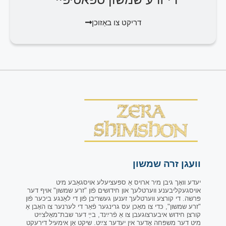
דריקט צו באַזוכן
וועגן זרה שמשון
יעדע וואָך גיבן מיר ארויס אַ ספּעציעלע אויסגאַבע מיט
אויסגעקליבענע ווערטלעך און חידושים פֿון "זרע שמשון" אויף דער
פּרשה. די קורצע ווערטלעך זענען געשריבן פֿון די לאַנגע ביכער פֿון
"זרע שמשון", כּדי צו מאַכן עס גרינגער פֿאַר די לערנער צו האָבן אַ
קורצן חידוש איבערצוגעבן צו אַ פֿרײַנד, בײַ דער שבת־מאָלצײַט
מיט דער משפּחה אָדער אין יעדער צײַט. שיקט אַן אימעיל דירעקט