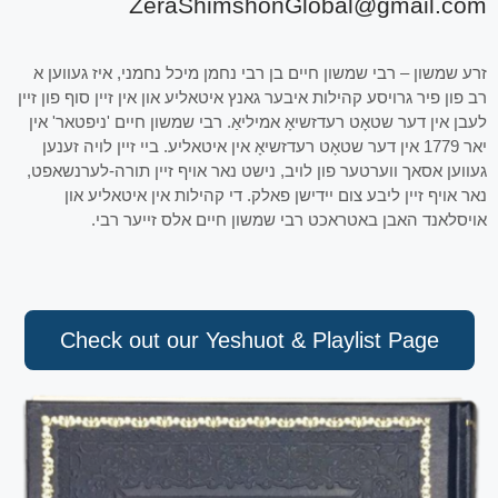
ZeraShimshonGlobal@gmail.com
זרע שמשון – רבי שמשון חיים בן רבי נחמן מיכל נחמני, איז געווען א
רב פון פיר גרויסע קהילות איבער גאנץ איטאליע און אין זיין סוף פון זיין
לעבן אין דער שטאָט רעדזשיאָ אמיליאַ. רבי שמשון חיים 'ניפטאר' אין
יאר 1779 אין דער שטאָט רעדזשיאָ אין איטאליע. ביי זיין לויה זענען
געווען אסאך ווערטער פון לויב, נישט נאר אויף זיין תורה-לערנשאפט,
נאר אויף זיין ליבע צום יידישן פאלק. די קהילות אין איטאליע און
אויסלאנד האבן באטראכט רבי שמשון חיים אלס זייער רבי.
Check out our Yeshuot & Playlist Page