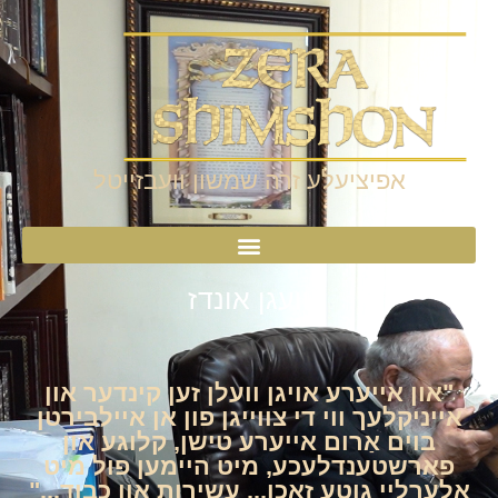
אפיציעלע זרה שמשון וועבזייטל
וועגן אונדז
"און אייערע אויגן וועלן זען קינדער און
אייניקלעך ווי די צווייגן פון אן איילבירטן
בוים אַרום אייערע טישן, קלוגע און
פארשטענדלעכע, מיט היימען פול מיט
אלערליי גוטע זאכן... עשירות און כבוד..."