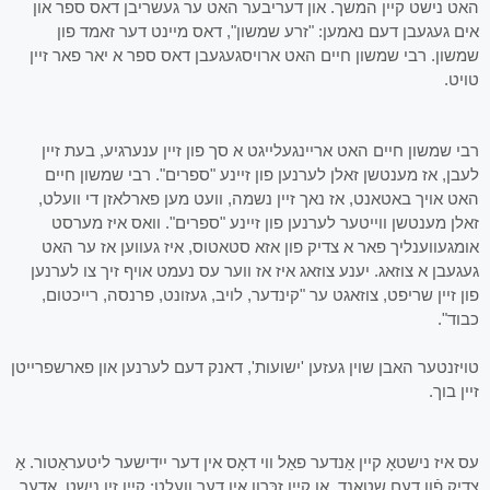
האט נישט קיין המשך. און דעריבער האט ער געשריבן דאס ספר און
אים געגעבן דעם נאמען: "זרע שמשון", דאס מיינט דער זאמד פון
שמשון. רבי שמשון חיים האט ארויסגעגעבן דאס ספר א יאר פאר זיין
טויט.
רבי שמשון חיים האט אריינגעלייגט א סך פון זיין ענערגיע, בעת זיין
לעבן, אז מענטשן זאלן לערנען פון זיינע "ספרים". רבי שמשון חיים
האט אויך באטאנט, אז נאך זיין נשמה, וועט מען פארלאזן די וועלט,
זאלן מענטשן ווייטער לערנען פון זיינע "ספרים". וואס איז מערסט
אומגעווענליך פאר א צדיק פון אזא סטאטוס, איז געווען אז ער האט
געגעבן א צוזאג. יענע צוזאג איז אז ווער עס נעמט אויף זיך צו לערנען
פון זיין שריפט, צוזאגט ער "קינדער, לויב, געזונט, פרנסה, רייכטום,
כבוד".
טויזנטער האבן שוין געזען 'ישועות', דאנק דעם לערנען און פארשפרייטן
זיין בוך.
עס איז נישטאָ קיין אַנדער פאַל ווי דאָס אין דער ייִדישער ליטעראַטור. אַ
צדיק פֿון דעם שטאַנד, אָן קיין זכּרון אין דער וועלט: קיין זין נישט, אָדער