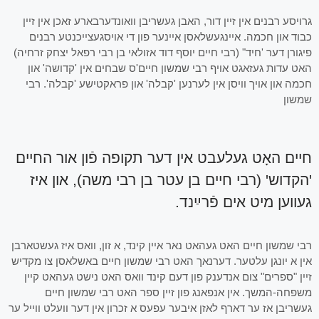
גרויסע רבנים אין זיין דור, האבן געשריבן וואונדערבארע זאכן אין זיין
כבוד און חכמה. איינגעשלאסן איינער פון די אויסגעצייכנטע רבנים
פיגורן דער 'חיד" (רבי חיים יוסף דוד אזולאי בן רבי רפאל יצחק זרחיה)
האט עדות געזאגט אויף רבי שמשון חיים'ס שבחים אין 'קדושה' און
חכמה און אויך וויסן אין לערנען 'קבלה' און פראקטישע 'קבלה'. רבי
שמשון
חיים האָט געלעבט אין דער תקופה פֿון אור החיים
'הקדוש' (רבי חיים בן עטר בן רבי משה), און איז
געווען מיט אים פֿרײַנד.
רבי שמשון חיים האט געהאט נאר איין קינד, א זון, וואס איז געשטארבן
אין א יונגן עלטער. דערנאך האט רבי שמשון חיים באשלאסן צו מקדיש
זיין "ספרים" צום אנדענק פון דעם קינד וואס האט נישט געהאט קיין
משפחה-המשך. אין אנפאנג פון זיין ספר האט רבי שמשון חיים
געשריבן אז ער דארף לאזן איבער עפעס א זכרון אין דער וועלט ווייל ער