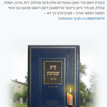
בעזרת השם מיר האבן געענדיגט אלע פינף מגילות, רות, איכה, אסתר,
קהלת, און מיר גייען ווייטער ארויסגעבן דעם רעשט פונעם בוך אויף
חמשה חומשי תורה – פארבינדט זיך דא –
זראשימשאָ
n.co.il/בוך-געשעפט
!