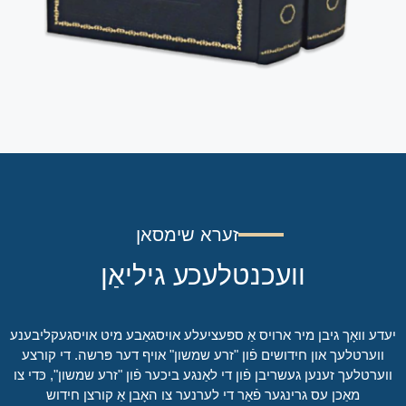
זערא שימסאן
וועכנטלעכע גיליאַן
יעדע וואָך גיבן מיר ארויס אַ ספּעציעלע אויסגאַבע מיט אויסגעקליבענע
ווערטלעך און חידושים פֿון "זרע שמשון" אויף דער פּרשה. די קורצע
ווערטלעך זענען געשריבן פֿון די לאַנגע ביכער פֿון "זרע שמשון", כּדי צו
מאַכן עס גרינגער פֿאַר די לערנער צו האָבן אַ קורצן חידוש