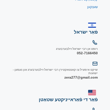
שענקען
פֿאַר ישׂראל
רופט אן רבי ישראל זילבערבערג
052-7166450
שיקט אימעיל צו קאנטאקטירן רבי ישראל זילבערבערג און נעמען -
ישועות
zera277@gmail.com
פֿאַר די פֿאַראייניקטע שטאַטן