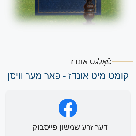
פֿאָלגט אונדז
קומט מיט אונדז - פֿאַר מער וויסן
דער זרע שמשון פייסבוק