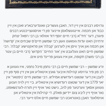
גרויסע רבנים אין זיין דור, האבן געשריבן וואונדערבארע זאכן אין זיין
כבוד און חכמה. איינגעשלאסן איינער פון די אויסגעצייכנטע רבנים
פיגורן, דער 'חיד"א (רבי חיים יוסף דוד אזולאי בן רבי רפאל יצחק
זרחיה) האט עדות געזאגט וועגן רבי שמשון חיים'ס שבחים אין 'קדושה'
און חכמה און אויך וויסן אין לערנען 'קבלה' און פראקטישע 'קבלה'. רבי
שמשון חיים האט געלעבט אין 'אור החיים' 'הקדוש' (רבי חיים בן עטר
בן רבי משה) תקופה, און איז געווען פריינד מיט אים.
זרע שמשון – רבי שמשון חיים בן רבי נחמן מיכל נחמני, איז געווען א
רב פון פיר גרויסע קהילות איבער גאנץ איטאליע און אין זיין סוף פון זיין
לעבן אין דער שטאָט רעדזשיאָ אמיליאַ. רבי שמשון חיים 'ניפטאר' אין
יאר 1779 אין דער שטאָט רעדזשיאָ אין איטאליע. ביי זיין לויה זענען
געווען אסאך ווערטער פון לויב, נישט נאר אויף זיין תורה-לערנשאפט,
נאר אויף זיין ליבע צום יידישן פאלק. די קהילות אין איטאליע און
אויסלאנד האבן באטראכט רבי שמשון חיים אלס זייער רבי.