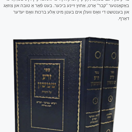
באַקאַנטער "קבר" אָרט, אַחוץ זיינע ביכער. בעט פֿאַר אַ טובה און צוזאָג
און בענטשט די וואָס וועלן אים בעטן מיט אַלע ברכות וואָס יעדער
דאַרף.