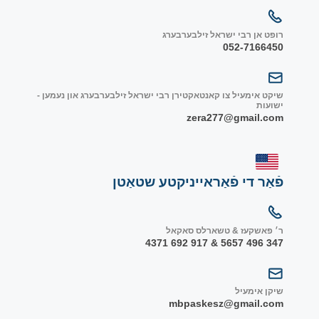
רופט אן רבי ישראל זילבערבערג
052-7166450
שיקט אימעיל צו קאנטאקטירן רבי ישראל זילבערבערג און נעמען -
ישועות
zera277@gmail.com
פֿאַר די פֿאַראייניקטע שטאַטן
ר׳ פאשקעז & טשארלס סאקאל
347 496 5657 & 917 692 4371
שיקן אימעיל
mbpaskesz@gmail.com