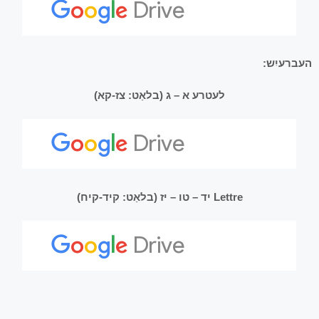
העברעיִש:
לעטרע א – ג (בלאַט: צז-קא)
Lettre יד – טו – יז (בלאַט: קיד-קיח)