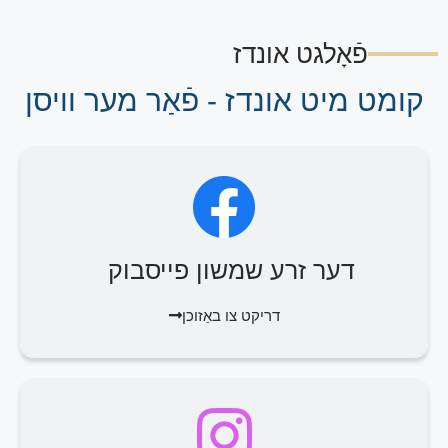
פֿאָלגט אונדז
קומט מיט אונדז - פֿאַר מער וויסן
דער זרע שמשון פייסבוק
דריקט צו באַזוכן