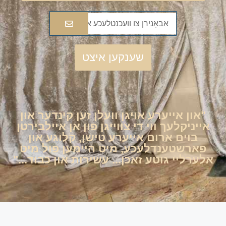
שענקען איצט
"און אייערע אויגן וועלן זען קינדער און
אייניקלעך ווי די צווייגן פון אן איילבירטן
בוים אַרום אייערע טישן, קלוגע און
פארשטענדלעכע, מיט היימען פול מיט
אלערליי גוטע זאכן... עשירות און כבוד..."