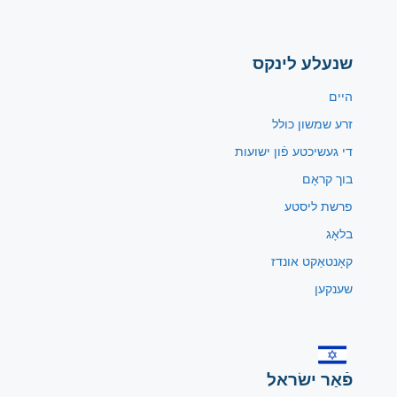
שנעלע לינקס
היים
זרע שמשון כולל
די געשיכטע פֿון ישועות
בוך קראָם
פרשת ליסטע
בלאָג
קאָנטאַקט אונדז
שענקען
פֿאַר ישׂראל