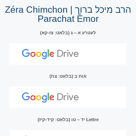
הרב מיכל ברוך | Zéra Chimchon
Parachat Émor
לעטרע א – ג (בלאַט: צז-קא)
אות ב (בלאַט: צח)
Lettre יד – טו (בלאַט: קיד-קיז)