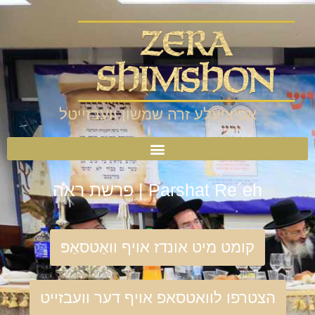
אפיציעלע זרה שמשון וועבזייטל
Parshat Re´eh | פרשת ראה
קומט מיט אונדז אויף וואַטסאַפּ
הצטרפו לוואטסאפ אויף דער וועבזייט