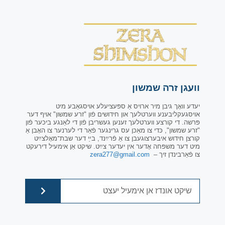
וועגן זרה שמשון
יעדע וואָך גיבן מיר ארויס אַ ספּעציעלע אויסגאַבע מיט
אויסגעקליבענע ווערטלעך און חידושים פֿון "זרע שמשון" אויף דער
פּרשה. די קורצע ווערטלעך זענען געשריבן פֿון די לאַנגע ביכער פֿון
"זרע שמשון", כּדי צו מאַכן עס גרינגער פֿאַר די לערנער צו האָבן אַ
קורצן חידוש איבערצוגעבן צו אַ פֿרײַנד, בײַ דער שבת־מאָלצײַט
מיט דער משפּחה אָדער אין יעדער צײַט. שיקט אַן אימעיל דירעקט
צו פֿאַרבינדן זיך –
zera277@gmail.com