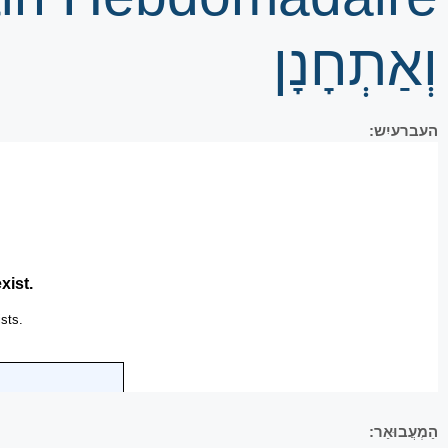
וְאַתְחָנָן
העברעיִש:
הַמְעֲבוּאַר: