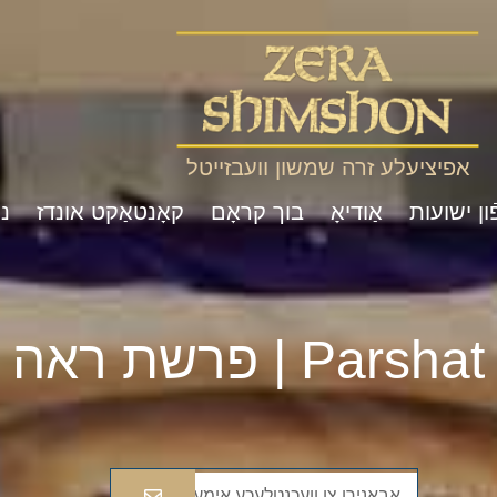
אפיציעלע זרה שמשון וועבזייטל
ון ישועות
אַודיאָ
בוך קראָם
קאָנטאַקט אונדז
נ
Pa | פרשת ראה