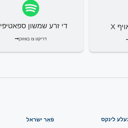
די זרע שמשון ספאטיפיי
יף X
דריקט צו באַזוכן
עלע לינקס
פֿאַר ישׂראל