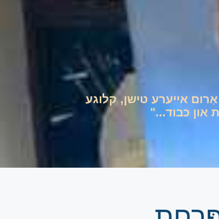
ם אַרום אייערע טישן, קלוגע
און כבוד..."
ְכוֹן פַּרְחָת