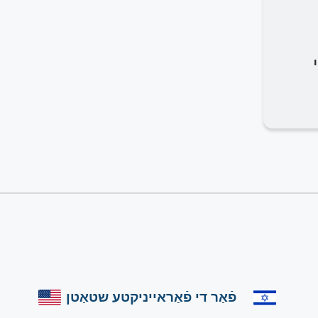
פֿאַר די פֿאַראייניקטע שטאַטן