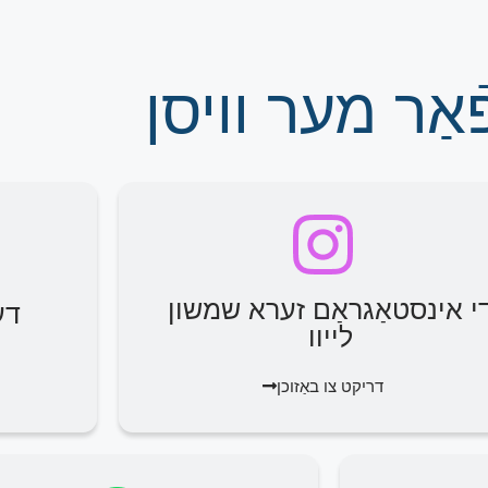
אַר מער וויסן
י אינסטאַגראַם זערא שמשון
דע
לייוו
דריקט צו באַזוכן