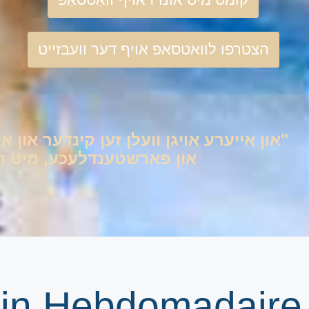
הצטרפו לוואטסאפ אויף דער וועבזייט
"און אייערע אויגן וועלן זען קינדער און אי
און פארשטענדלעכע, מיט היימ