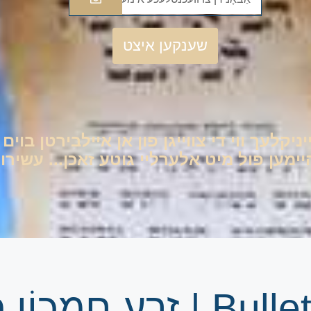
שענקען איצט
יניקלעך ווי די צווייגן פון אן איילבירטן בוי
ען פול מיט אלערליי גוטע זאכן... עשירות 
Bulletin Hebdomadaire | זֶרַע חִמ