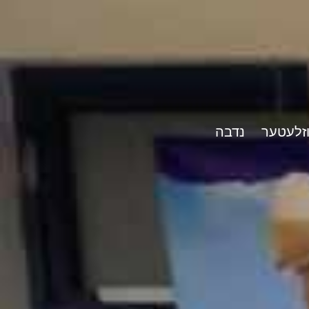
וזלעטער
נדבה