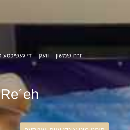
זרה שמשון
וועגן
די געשיכטע פֿ
rshat Re´eh
קומט מיט אונדז אויף וואַטסאַפּ