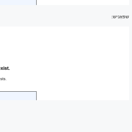
שפּאַניש: