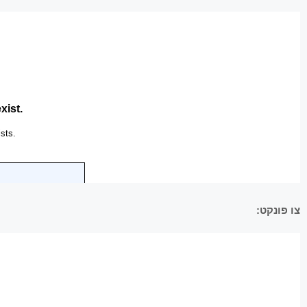
צו פּונקט: