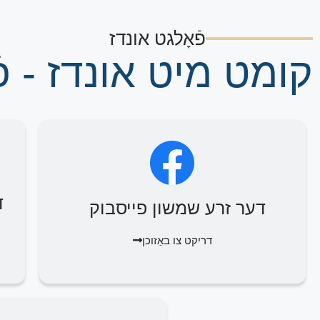
פֿאָלגט אונדז
קומט מיט אונדז - פֿ
ד
דער זרע שמשון פייסבוק
דריקט צו באַזוכן