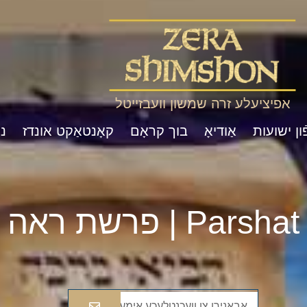
אפיציעלע זרה שמשון וועבזייטל
ון ישועות
אַודיאָ
בוך קראָם
קאָנטאַקט אונדז
נ
Pa | פרשת ראה