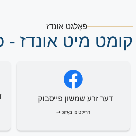
פֿאָלגט אונדז
קומט מיט אונדז - פֿ
ד
דער זרע שמשון פייסבוק
דריקט צו באַזוכן