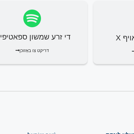
די זרע שמשון ספאטיפיי
יף X
דריקט צו באַזוכן