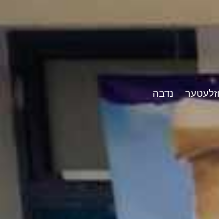
וזלעטער
נדבה