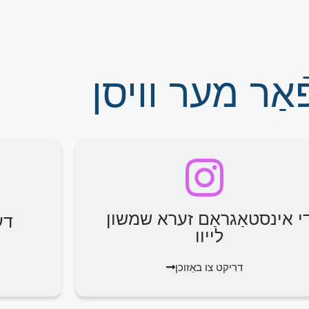
אַר מער וויסן
י אינסטאַגראַם זערא שמשון
דע
לייוו
דריקט צו באַזוכן