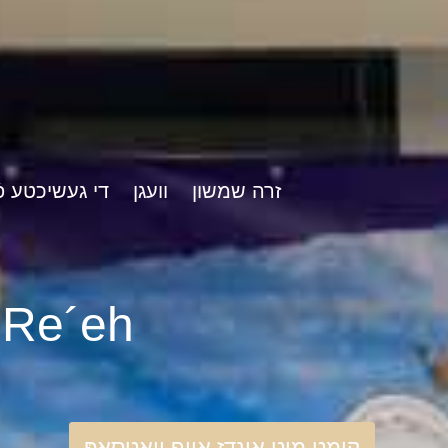
זרה שמשון
וועגן
די געשיכטע פֿ
rshat Re´eh
קומט מיט אונדז אויף וואַטסאַפּ