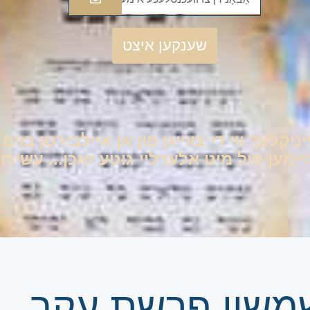
שענקען איצט
יניקלעך ווי די צווייגן פון אן איילבירטן בוי
ען פול מיט אלערליי גוטע זאכן... עשירות 
 שמשון פרשת עקב