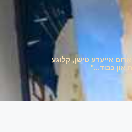
ם אַרום אייערע טישן, קלוגע
און כבוד..."