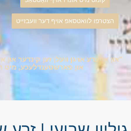
הצטרפו לוואטסאפ אויף דער וועבזייט
"און אייערע אויגן וועלן זען קינדער און אי
און פארשטענדלעכע, מיט היימ
גיליון שבועי | זרע