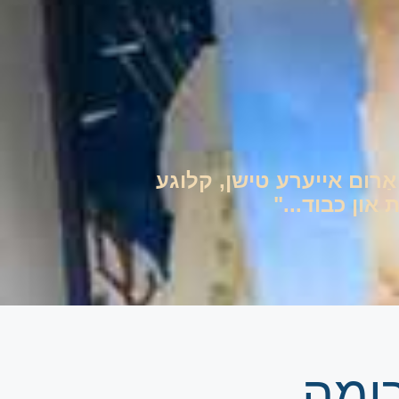
ם אַרום אייערע טישן, קלוגע
און כבוד..."
ומה