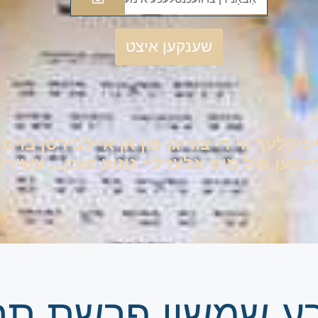
שענקען איצט
יניקלעך ווי די צווייגן פון אן איילבירטן בוי
ען פול מיט אלערליי גוטע זאכן... עשירות 
זרע שמשון פרשת תר