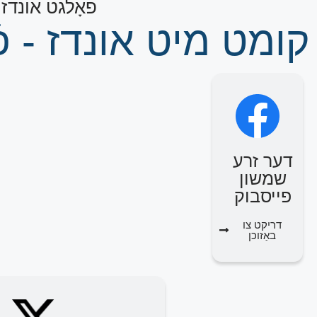
פֿאָלגט אונדז
קומט מיט אונדז - פֿ
דער זרע
שמשון
פייסבוק
דריקט צו
באַזוכן