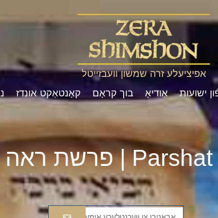
אפיציעלע זרה שמשון וועבזייטל
ון ישועות
אַודיאָ
בוך קראָם
קאָנטאַקט אונדז
נ
Pa | פרשת ראה