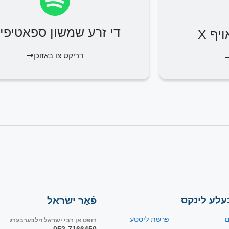
די זרע שמשון ספאטיפיי
יף X
דריקט צו באַזוכן
עלע לינקס
פֿאַר ישׂראל
ם
פרשת ליסטע
רופט אן רבי ישראל זילבערבערג
052-7166450