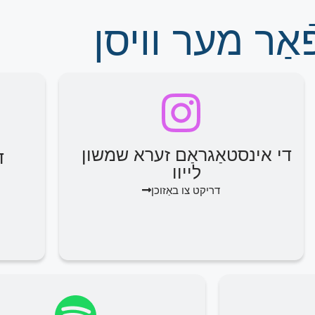
אַר מער וויסן
די אינסטאַגראַם זערא שמשון
ד
לייוו
דריקט צו באַזוכן