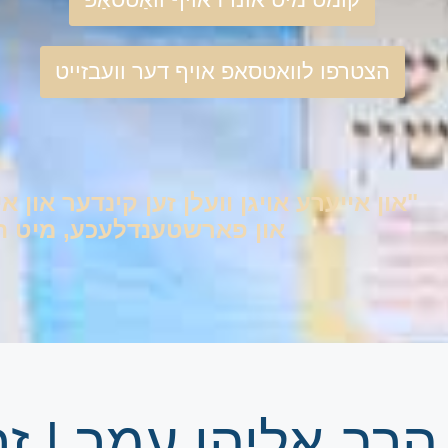
הצטרפו לוואטסאפ אויף דער וועבזייט
"און אייערע אויגן וועלן זען קינדער און אי
און פארשטענדלעכע, מיט היימ
הרב אליהו עמר | 