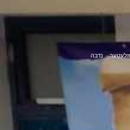
וזלעטער
נדבה