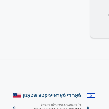
פֿאַר די פֿאַראייניקטע שטאַטן
ר׳ פאשקעז & טשארלס סאקאל
347 496 5657 & 917 692 4371