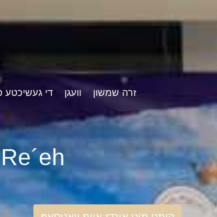
זרה שמשון
וועגן
די געשיכטע פֿ
rshat Re´eh
קומט מיט אונדז אויף וואַטסאַפּ