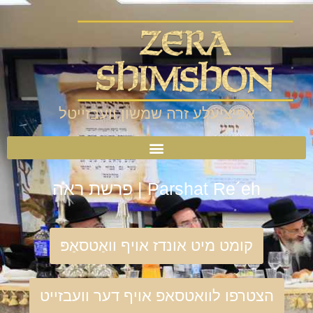
אפיציעלע זרה שמשון וועבזייטל
Parshat Re´eh | פרשת ראה
קומט מיט אונדז אויף וואַטסאַפּ
הצטרפו לוואטסאפ אויף דער וועבזייט