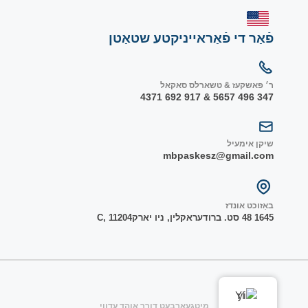
פֿאַר די פֿאַראייניקטע שטאַטן
ר׳ פאשקעז & טשארלס סאקאל
347 496 5657 & 917 692 4371
שיקן אימעיל
mbpaskesz@gmail.com
באַזוכט אונדז
1645 48 סט. ברודער
אקלין, ניו יארק
1204
C, 1
YI
מיטגעארבעט דורך אוהד עדווי