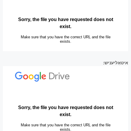
איטאַליעניש: