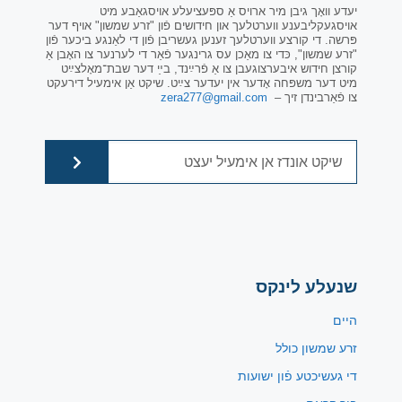
יעדע וואָך גיבן מיר ארויס אַ ספּעציעלע אויסגאַבע מיט
אויסגעקליבענע ווערטלעך און חידושים פֿון "זרע שמשון" אויף דער
פּרשה. די קורצע ווערטלעך זענען געשריבן פֿון די לאַנגע ביכער פֿון
"זרע שמשון", כּדי צו מאַכן עס גרינגער פֿאַר די לערנער צו האָבן אַ
קורצן חידוש איבערצוגעבן צו אַ פֿרײַנד, בײַ דער שבת־מאָלצײַט
מיט דער משפּחה אָדער אין יעדער צײַט. שיקט אַן אימעיל דירעקט
צו פֿאַרבינדן זיך –
zera277@gmail.com
שנעלע לינקס
היים
זרע שמשון כולל
די געשיכטע פֿון ישועות