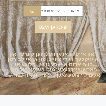
שענקען איצט
"און אייערע אויגן וועלן זען קינדער און
אייניקלעך ווי די צווייגן פון אן איילבירטן
בוים אַרום אייערע טישן, קלוגע און
פארשטענדלעכע, מיט היימען פול מיט
אלערליי גוטע זאכן... עשירות און כבוד..."