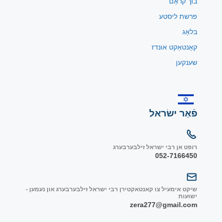
בוך קראָם
פרשת ליסטע
בלאָג
קאָנטאַקט אונדז
שענקען
פֿאַר ישׂראל
רופט אן רבי ישראל זילבערבערג
052-7166450
שיקט אימעיל צו קאנטאקטירן רבי ישראל זילבערבערג און נעמען -
ישועות
zera277@gmail.com