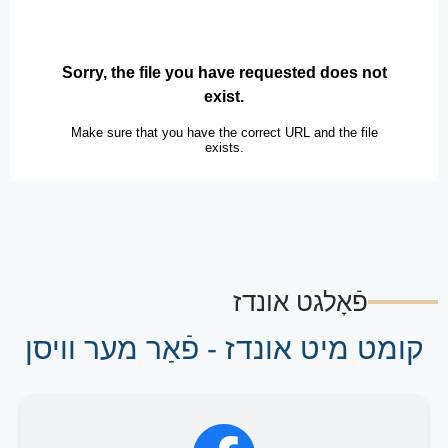
פֿאָלגט אונדז
קומט מיט אונדז - פֿאַר מער וויסן