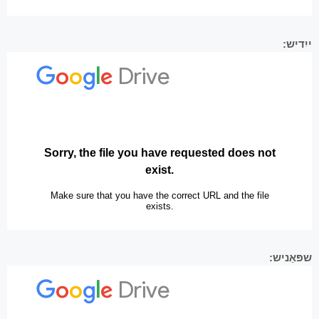
ייִדיש:
שפּאַניש: