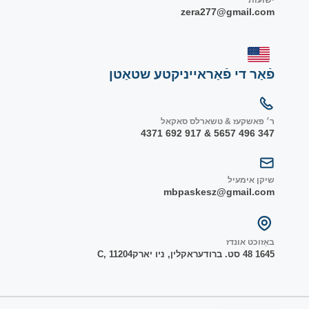
ישועות
zera277@gmail.com
פֿאַר די פֿאַראייניקטע שטאַטן
ר׳ פאשקעז & טשארלס סאקאל
347 496 5657 & 917 692 4371
שיקן אימעיל
mbpaskesz@gmail.com
באַזוכט אונדז
1645 48 סט. ברודער
אקלין, ניו יארק
1204
C, 1