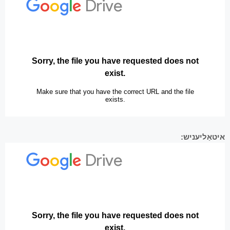
איטאַליעניש: