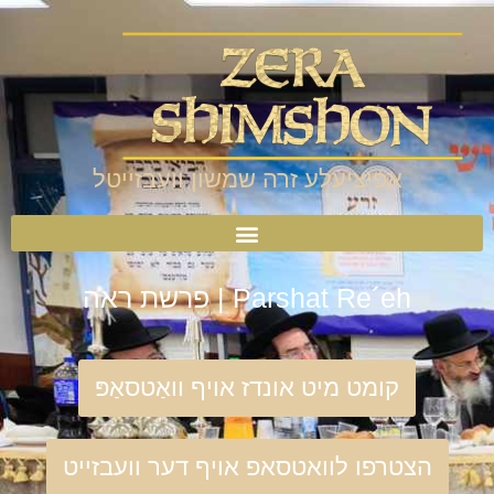
אפיציעלע זרה שמשון וועבזייטל
Parshat Re´eh | פרשת ראה
קומט מיט אונדז אויף וואַטסאַפּ
הצטרפו לוואטסאפ אויף דער וועבזייט