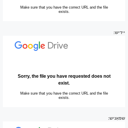
יידיש:
שפּאַניש: