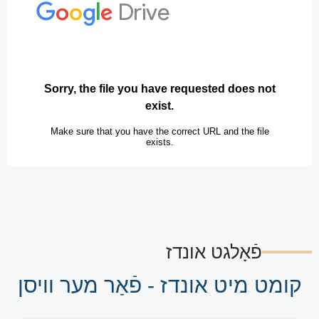
פֿאָלגט אונדז
קומט מיט אונדז - פֿאַר מער וויסן