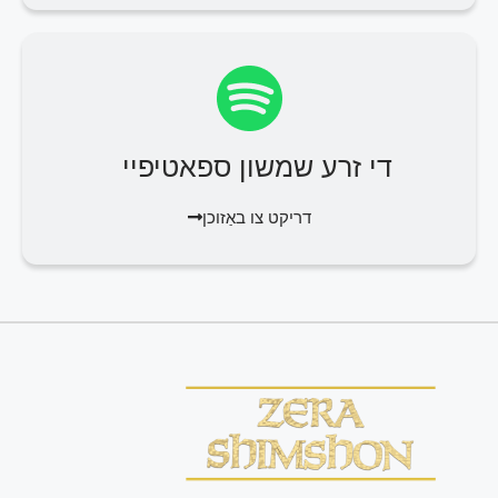
די זרע שמשון ספאטיפיי
דריקט צו באַזוכן