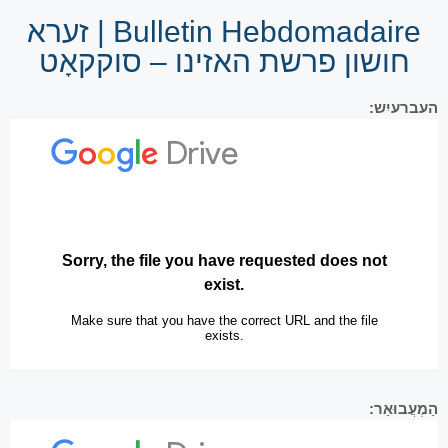
Bulletin Hebdomadaire | זערא
חושון פרשת האזינו – סוקקאָט
העברעיִש:
הַמְעֲבוּאַר: