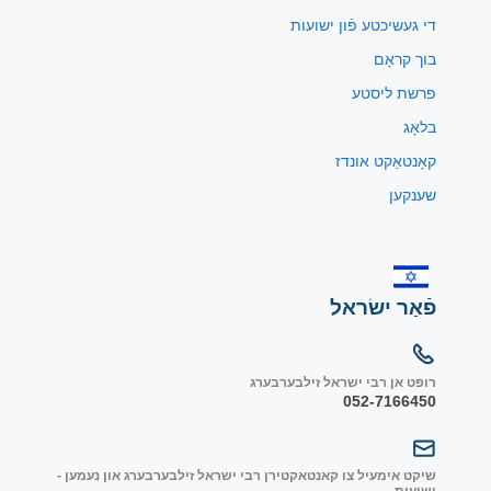
די געשיכטע פֿון ישועות
בוך קראָם
פרשת ליסטע
בלאָג
קאָנטאַקט אונדז
שענקען
פֿאַר ישׂראל
רופט אן רבי ישראל זילבערבערג
052-7166450
שיקט אימעיל צו קאנטאקטירן רבי ישראל זילבערבערג און נעמען -