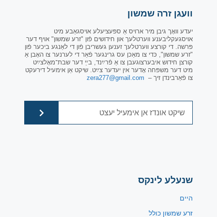
וועגן זרה שמשון
יעדע וואָך גיבן מיר ארויס אַ ספּעציעלע אויסגאַבע מיט
אויסגעקליבענע ווערטלעך און חידושים פֿון "זרע שמשון" אויף דער
פּרשה. די קורצע ווערטלעך זענען געשריבן פֿון די לאַנגע ביכער פֿון
"זרע שמשון", כּדי צו מאַכן עס גרינגער פֿאַר די לערנער צו האָבן אַ
קורצן חידוש איבערצוגעבן צו אַ פֿרײַנד, בײַ דער שבת־מאָלצײַט
מיט דער משפּחה אָדער אין יעדער צײַט. שיקט אַן אימעיל דירעקט
צו פֿאַרבינדן זיך –
zera277@gmail.com
שנעלע לינקס
היים
זרע שמשון כולל