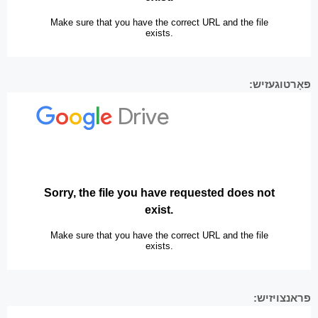
פּאָרטוגעזיש:
פראנצויזיש: