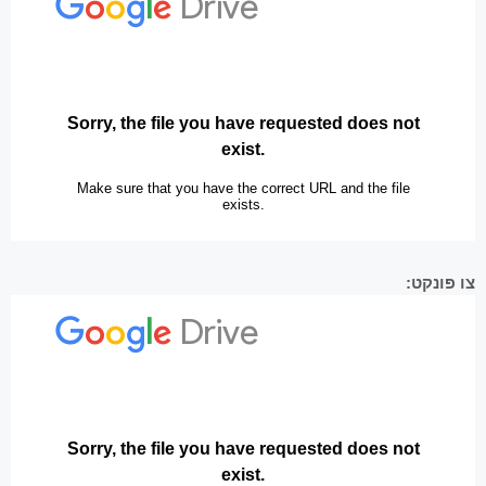
צו פּונקט: