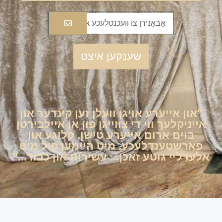
שענקען איצט
"און אייערע אויגן וועלן זען קינדער און
אייניקלעך ווי די צווייגן פון אן איילבירטן
בוים אַרום אייערע טישן, קלוגע און
פארשטענדלעכע, מיט היימען פול מיט
אלערליי גוטע זאכן... עשירות און כבוד..."