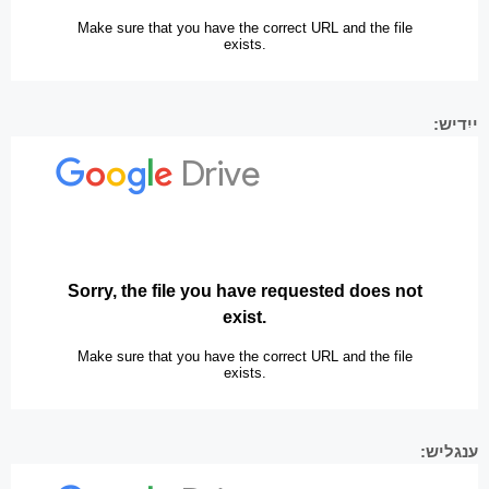
ייִדיש:
ענגליש: