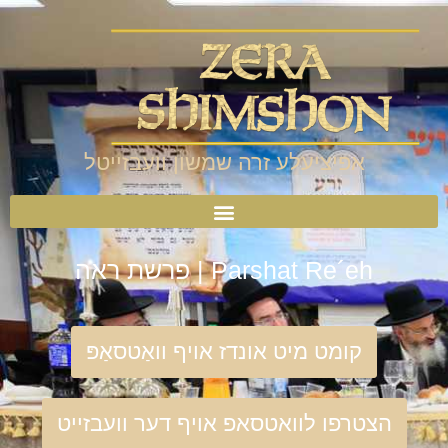
אפיציעלע זרה שמשון וועבזייטל
Parshat Re´eh | פרשת ראה
קומט מיט אונדז אויף וואַטסאַפּ
הצטרפו לוואטסאפ אויף דער וועבזייט