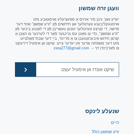
וועגן זרה שמשון
יעדע וואָך גיבן מיר ארויס אַ ספּעציעלע אויסגאַבע מיט
אויסגעקליבענע ווערטלעך און חידושים פֿון "זרע שמשון" אויף דער
פּרשה. די קורצע ווערטלעך זענען געשריבן פֿון די לאַנגע ביכער פֿון
"זרע שמשון", כּדי צו מאַכן עס גרינגער פֿאַר די לערנער צו האָבן אַ
קורצן חידוש איבערצוגעבן צו אַ פֿרײַנד, בײַ דער שבת־מאָלצײַט
מיט דער משפּחה אָדער אין יעדער צײַט. שיקט אַן אימעיל דירעקט
צו פֿאַרבינדן זיך –
zera277@gmail.com
שנעלע לינקס
היים
זרע שמשון כולל