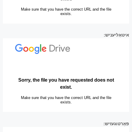
איטאַליעניש:
פּאָרטוגעזיש: