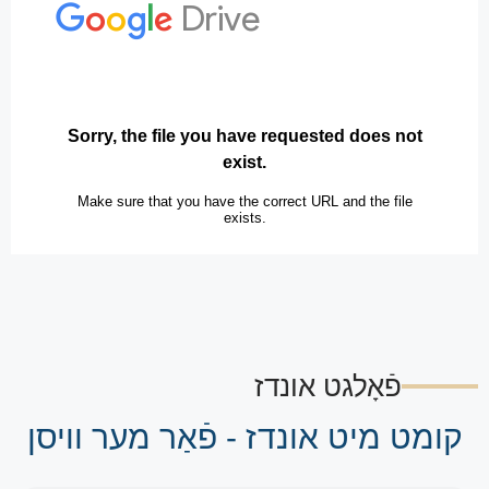
פֿאָלגט אונדז
קומט מיט אונדז - פֿאַר מער וויסן