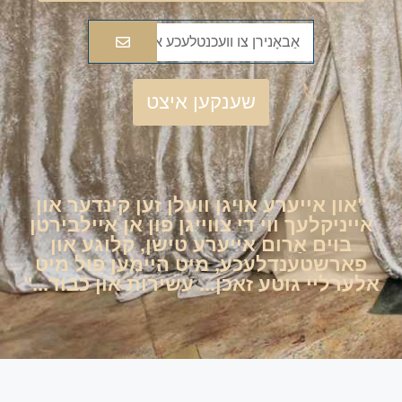
שענקען איצט
"און אייערע אויגן וועלן זען קינדער און
אייניקלעך ווי די צווייגן פון אן איילבירטן
בוים אַרום אייערע טישן, קלוגע און
פארשטענדלעכע, מיט היימען פול מיט
אלערליי גוטע זאכן... עשירות און כבוד..."