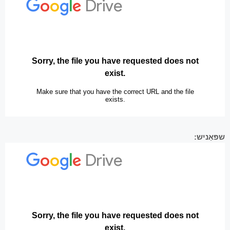
שפּאַניש: