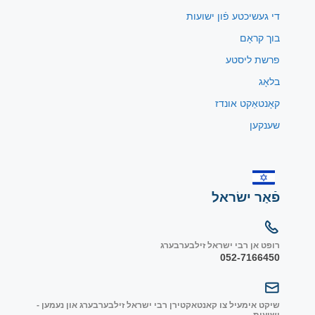
די געשיכטע פֿון ישועות
בוך קראָם
פרשת ליסטע
בלאָג
קאָנטאַקט אונדז
שענקען
פֿאַר ישׂראל
רופט אן רבי ישראל זילבערבערג
052-7166450
שיקט אימעיל צו קאנטאקטירן רבי ישראל זילבערבערג און נעמען -