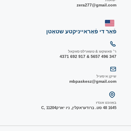
ישועות
zera277@gmail.com
פֿאַר די פֿאַראייניקטע שטאַטן
ר׳ פאשקעז & טשארלס סאקאל
347 496 5657 & 917 692 4371
שיקן אימעיל
mbpaskesz@gmail.com
באַזוכט אונדז
1645 48 סט. ברודער
אקלין, ניו יארק
1204
C, 1