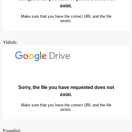
Yídish:
Español: