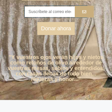
Donar ahora
"Y vuestros ojos verán hijos y nietos
como retoños de olivo alrededor de
vuestras mesas, sabios y entendidos,
con casas llenas de todo bien...
riquezas y honor..."