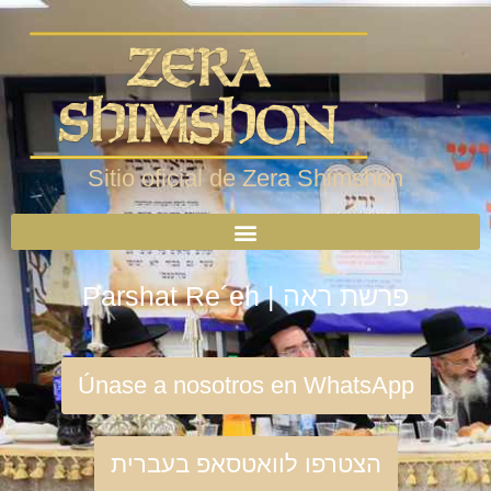
Sitio oficial de Zera Shimshon
Parshat Re´eh | פרשת ראה
Únase a nosotros en WhatsApp
הצטרפו לוואטסאפ בעברית