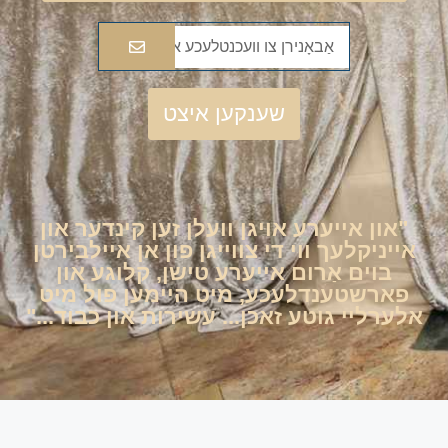
שענקען איצט
"און אייערע אויגן וועלן זען קינדער און
אייניקלעך ווי די צווייגן פון אן איילבירטן
בוים אַרום אייערע טישן, קלוגע און
פארשטענדלעכע, מיט היימען פול מיט
אלערליי גוטע זאכן... עשירות און כבוד..."