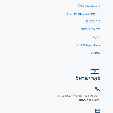
זרע שמשון כולל
די געשיכטע פֿון ישועות
בוך קראָם
פרשת ליסטע
בלאָג
קאָנטאַקט אונדז
שענקען
פֿאַר ישׂראל
רופט אן רבי ישראל זילבערבערג
052-7166450