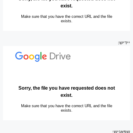
יידיש:
שפּאַניש: