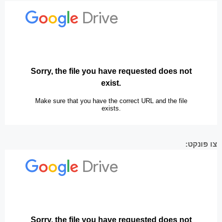
צו פּונקט: