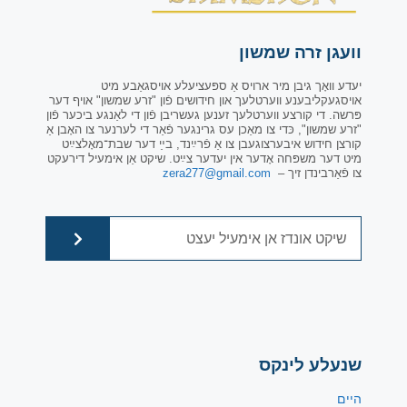
וועגן זרה שמשון
יעדע וואָך גיבן מיר ארויס אַ ספּעציעלע אויסגאַבע מיט
אויסגעקליבענע ווערטלעך און חידושים פֿון "זרע שמשון" אויף דער
פּרשה. די קורצע ווערטלעך זענען געשריבן פֿון די לאַנגע ביכער פֿון
"זרע שמשון", כּדי צו מאַכן עס גרינגער פֿאַר די לערנער צו האָבן אַ
קורצן חידוש איבערצוגעבן צו אַ פֿרײַנד, בײַ דער שבת־מאָלצײַט
מיט דער משפּחה אָדער אין יעדער צײַט. שיקט אַן אימעיל דירעקט
צו פֿאַרבינדן זיך –
zera277@gmail.com
שנעלע לינקס
היים