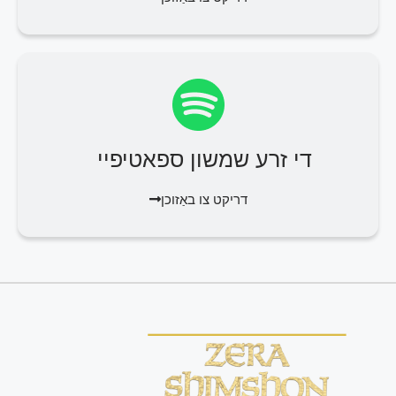
די זרע שמשון ספאטיפיי
דריקט צו באַזוכן