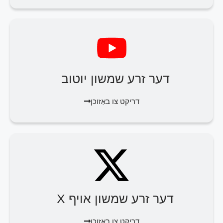
דער זרע שמשון יוטוב
דריקט צו באַזוכן
דער זרע שמשון אויף X
דריקט צו באַזוכן