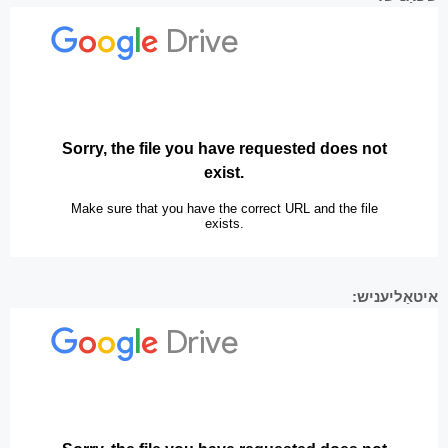
איטאַליעניש: