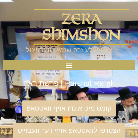
אפיציעלע זרה שמשון וועבזייטל
Parshat Re´eh | פרשת ראה
קומט מיט אונדז אויף וואַטסאַפּ
הצטרפו לוואטסאפ אויף דער וועבזייט