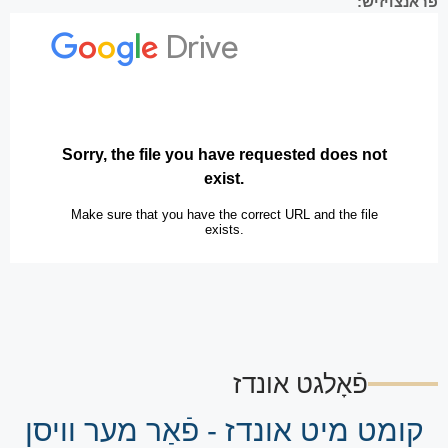
פראנצויזיש:
פֿאָלגט אונדז
קומט מיט אונדז - פֿאַר מער וויסן