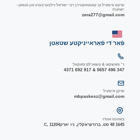
שיקט אימעיל צו קאנטאקטירן רבי ישראל זילבערבערג און נעמען -
ישועות
zera277@gmail.com
פֿאַר די פֿאַראייניקטע שטאַטן
ר׳ פאשקעז & טשארלס סאקאל
347 496 5657 & 917 692 4371
שיקן אימעיל
mbpaskesz@gmail.com
באַזוכט אונדז
1645 48 סט. ברודער
אקלין, ניו יארק
1204
C, 1