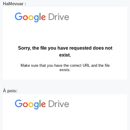
HaMevuar :
À pois: