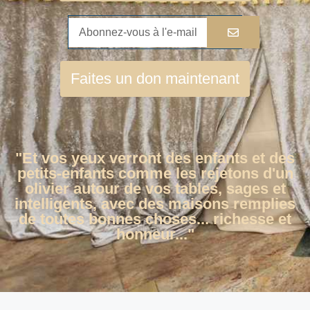
Faites un don maintenant
"Et vos yeux verront des enfants et des
petits-enfants comme les rejetons d'un
olivier autour de vos tables, sages et
intelligents, avec des maisons remplies
de toutes bonnes choses... richesse et
honneur..."