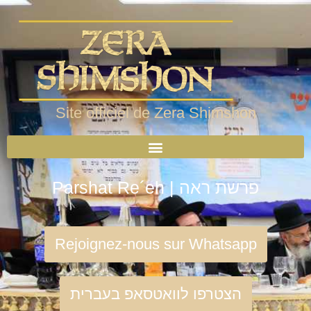
Site officiel de Zera Shimshon
Parshat Re´eh | פרשת ראה
Rejoignez-nous sur Whatsapp
הצטרפו לוואטסאפ בעברית