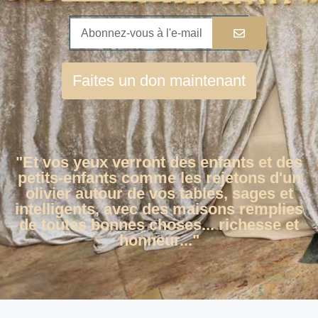
Faites un don maintenant
"Et vos yeux verront des enfants et des
petits-enfants comme les rejetons d'un
olivier autour de vos tables, sages et
intelligents, avec des maisons remplies
de toutes bonnes choses... richesse et
honneur..."