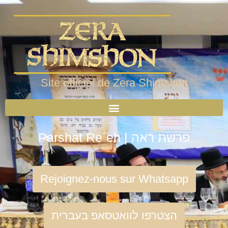
Site officiel de Zera Shimshon
Parshat Re´eh | פרשת ראה
Rejoignez-nous sur Whatsapp
הצטרפו לוואטסאפ בעברית