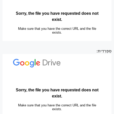
סְפָרַדִית: