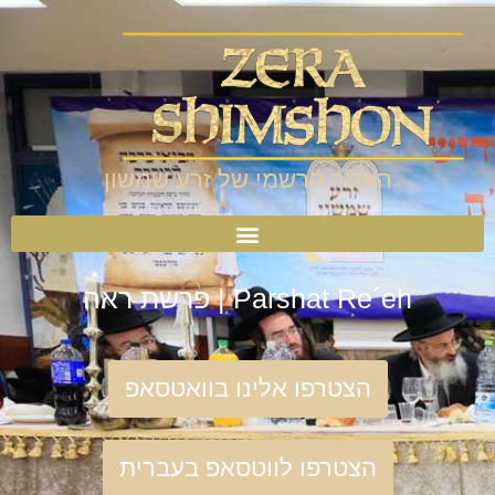
האתר הרשמי של זרע שמשון
Parshat Re´eh | פרשת ראה
הצטרפו אלינו בוואטסאפ
הצטרפו לווטסאפ בעברית