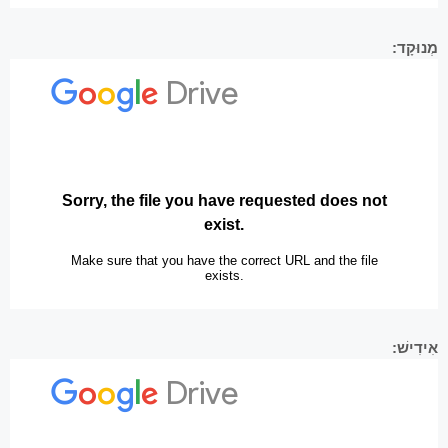
מְנוּקָד:
אִידִישׁ: