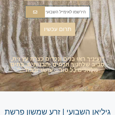
תרום עכשיו
"וְעֵינֶיךָ רָאוּ בָּנִים וְנָכָדִים כְּצֶרֶת עֵץ זַית,
סָבִיב שְׁלַחְנֶיךָ חֲכָמִים וְתַבְנוּתִים, בָּתִים
מְלָאכִים כָּל טוֹב... עוֹשֶׁר וְכָבוֹד..."
גיליאן השבועי | זרע שמשון פרשת