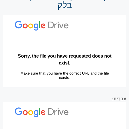
בלק
עִברִית: