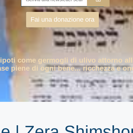
Fai una donazione ora
nipoti come germogli di ulivo attorno all
ase piene di ogni bene... ricchezza e ono
le | Zera Shimsho