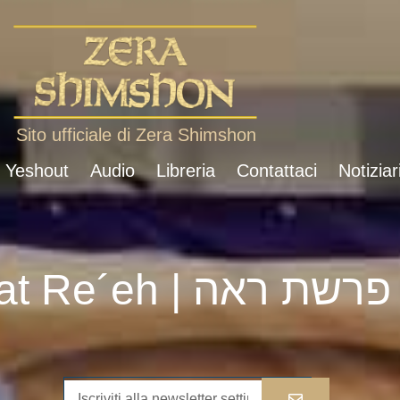
Sito ufficiale di Zera Shimshon
i Yeshout
Audio
Libreria
Contattaci
Notiziar
Parshat Re´eh | פרשת ראה