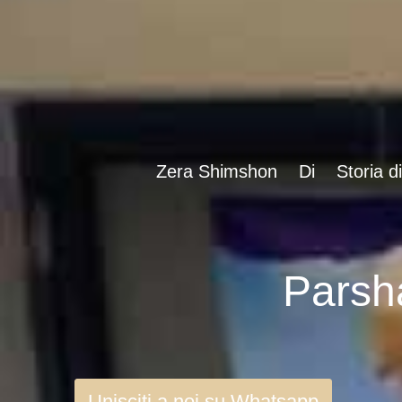
Zera Shimshon
Di
Storia d
Unisciti a noi su Whatsapp