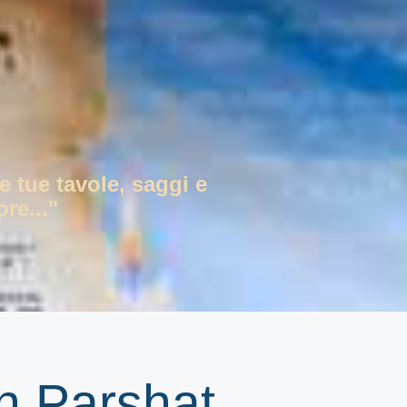
e tue tavole, saggi e
re..."
n Parshat