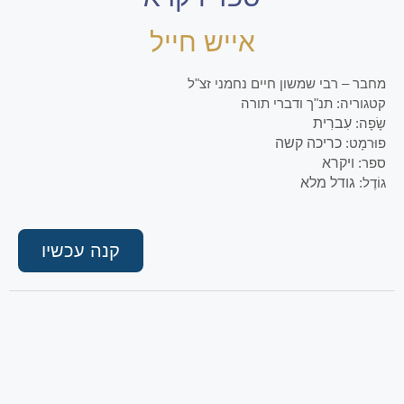
אייש חייל
מחבר – רבי שמשון חיים נחמני זצ"ל
קטגוריה: תנ"ך ודברי תורה
שָׂפָה:
עִברִית
פוּרמָט:
כריכה קשה
ספר:
ויקרא
גוֹדֶל:
גודל מלא
קנה עכשיו