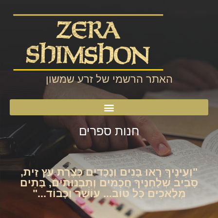
האתר הרשמי של זרע שמשון
חנות ספרים
"וְעֵינֶיךָ רָאוּ בָּנִים וְנָכָדִים כְּצֶרֶת עֵץ זַית,
סָבִיב שְׁלַחְנֶיךָ חֲכָמִים וְתַבְנוּתִים, בָּתִים
מְלָאכִים כָּל טוֹב... עוֹשֶׁר וְכָבוֹד..."