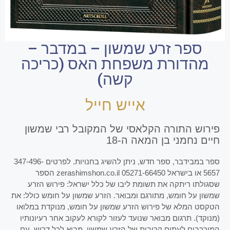
ספר זרע שמשון – במדבר –
מהדורת משפחת האס (כריכה
קשה)
אייש חייל
פירוש התורה הקלאסי של המקובל רבי שמשון
חיים נחמני בן המאה ה-18
ספר במבידבר, ספר חדש, ניתן להשיג בחנויות. לפרטים 347-496-
5657 או בישראל 05271-66450 zerashimshon.co.il הספר
שסגולתו ריתקה את תשומת ליבו של כלל ישראל: פירוש הזרע
שמשון על חומש, מתורגם ומבואר. הזרע שמשון על חומש כולל: את
הטקסט המלא של פירוש הזרע שמשון על חומש, מנוקדת במלואו
(מנוקד). תרגום מבואר שנועד לעזור לקורא לעקוב אחר רעיונותיו
המורכבים לעתים קרובות של הזרע שמשון. מבוא לכל דרוש, עם