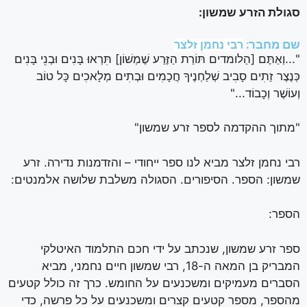
סגולת הזרע שמשון:
שם מחבר:
רבי נחמן זלצר
"...וְאַתֶּם [הַלומדים תּוֹרַת הַזֶּרַע שֶׁמְשׁוֹן] תִּרְאוּ בָּנִים וּבְנֵי בָּנִים
כְּנֶצֶר זַתִים סָבִיב שְׁלַחְנֶיךָ חֲכָמִים וּבְתִים מְלָאכִים כָּל טוֹב
וְעוֹשֶׁר וְכָבוֹד..."
"מתוך ההקדמה לספר זרע שמשון"
רבי נחמן זלצר מביא לנו ספר ייחודי – והזדמנות נדירה. זרע
שמשון: הספר. הסיפורים. הסגולה משלבת שלושה אלמנטים:
הספר:
ספר זרע שמשון, שנכתב על ידי חכם התלמוד האיטלקי
המבריק בן המאה ה-18, רבי שמשון חיים נחמני, מביא
הסברים מעמיקים ומשכנעים על החומש. כרך זה כולל קטעים
מהספר, מספר קטעים קצרים ומשכנעים על כל פרשה, כדי