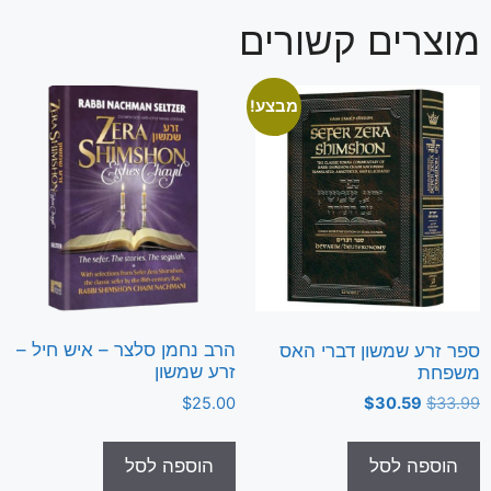
מוצרים קשורים
מבצע!
הרב נחמן סלצר – איש חיל –
ספר זרע שמשון דברי האס
זרע שמשון
משפחת
$
25.00
$
30.59
$
33.99
הוספה לסל
הוספה לסל