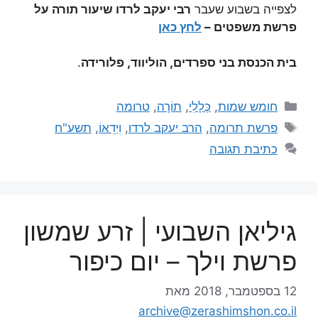
לצפייה בשבוע שעבר
רבי יעקב לרדו שיעור תורה על
פרשת משפטים –
לחץ כאן
בית הכנסת בני ספרדים, הוליווד, פלורידה
.
חומש שמות
,
כְּלָלִי
,
תוֹרָה
,
טרומה
פרשת תרומה
,
הרב יעקב לרדו
,
וִידֵאוֹ
,
תשע"ח
כתיבת תגובה
גיליאן השבועי | זרע שמשון
פרשת וילך – יום כיפור
12 בספטמבר, 2018
מאת
archive@zerashimshon.co.il