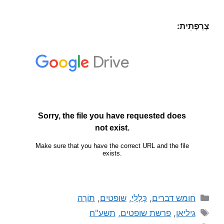
צָרְפָתִית:
חומש דברים
,
כְּלָלִי
,
שופטים
,
תוֹרָה
גיליאן
,
פרשת שופטים
,
תשע"ח