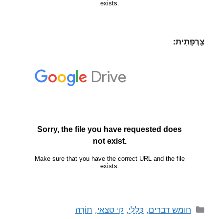
צָרְפָתִית:
חומש דברים
,
כְּלָלִי
,
קי טצאי
,
תוֹרָה