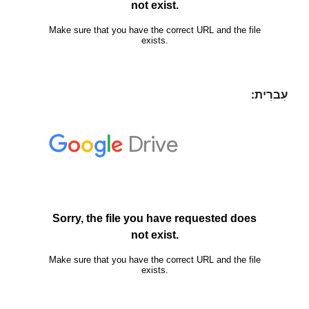
עִברִית: