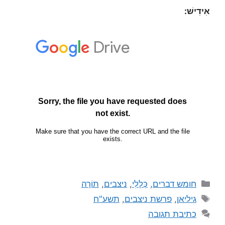
אִידִישׁ:
חומש דברים
,
כְּלָלִי
,
ניצבים
,
תוֹרָה
גיליאן
,
פרשת ניצבים
,
תשע"ח
כתיבת תגובה