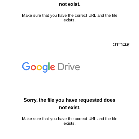
עִברִית: