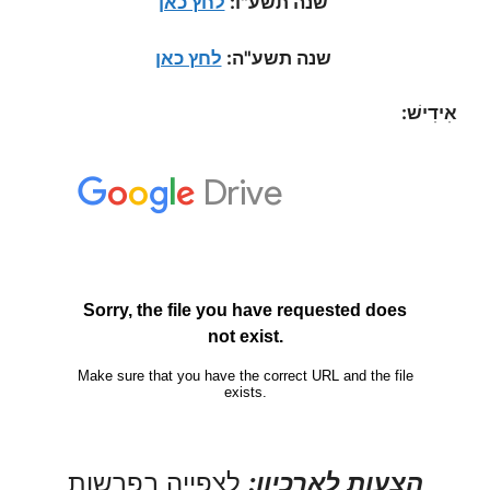
שנה תשע"ו:
לחץ כאן
שנה תשע"ה:
לחץ כאן
אִידִישׁ:
הצעות לארכיון:
לצפייה בפרשות