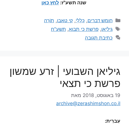
שנה תשע"ז:
לחץ כאן
חומש דברים
,
כְּלָלִי
,
קי טאבו
,
תוֹרָה
גיליאן
,
פרשת כי תבוא
,
תשע"ח
כתיבת תגובה
גיליאן השבועי | זרע שמשון
פרשת כי תצאי
19 באוגוסט, 2018
מאת
archive@zerashimshon.co.il
עִברִית: