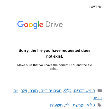
אִידִישׁ:
חומש דברים
,
כְּלָלִי
,
חגים יהודיים
,
תוֹרָה
,
וילך
,
יום
כיפור
גיליאן
,
פרשת וילך
,
תשע"ח