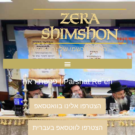
האתר הרשמי של זרע שמשון
Parshat Re´eh | פרשת ראה
הצטרפו אלינו בוואטסאפ
הצטרפו לווטסאפ בעברית