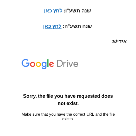
שנה תשע"ו:
לחץ כאן
שנה תשע"ה:
לחץ כאן
אִידִישׁ: