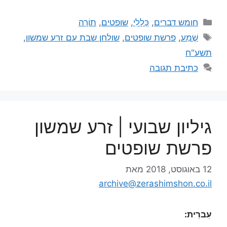
חומש דברים
,
כְּלָלִי
,
שופטים
,
תוֹרָה
שֶׁמַע
,
פרשת שופטים
,
שולחן שבת עם זרע שמשון
,
תשע"ח
כתיבת תגובה
גיליון שבועי | זרע שמשון
פרשת שופטים
12 באוגוסט, 2018
מאת
archive@zerashimshon.co.il
עִברִית: