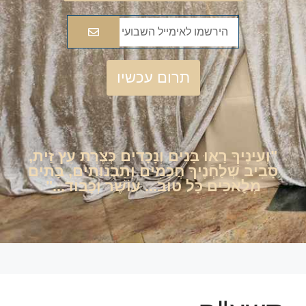
תרום עכשיו
"וְעֵינֶיךָ רָאוּ בָּנִים וְנָכָדִים כְּצֶרֶת עֵץ זַית,
סָבִיב שְׁלַחְנֶיךָ חֲכָמִים וְתַבְנוּתִים, בָּתִים
מְלָאכִים כָּל טוֹב... עוֹשֶׁר וְכָבוֹד..."