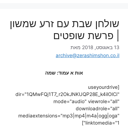
שולחן שבת עם זרע שמשון
| פרשת שופטים
13 באוגוסט, 2018
מאת
archive@zerashimshon.co.il
אות א עמוד: שמה
[useyourdrive
dir="1QMwFQj1T7_r2OkJNKUQP28E_k4iIOlCi"
mode="audio" viewrole="all"
downloadrole="all"
mediaextensions="mp3|mp4|m4a|ogg|oga"
linktomedia="1"]