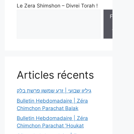
Le Zera Shimshon – Divrei Torah !
Feuilles
de
Torah
Articles récents
גיליון שבועי | זרע שמשון פרשת בלק
Bulletin Hebdomadaire | Zéra
Chimchon Parachat Balak
Bulletin Hebdomadaire | Zéra
Chimchon Parachat 'Houkat