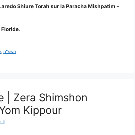
Laredo Shiure Torah sur la Paracha Mishpatim –
 Floride
.
o
,
תשע"ח
e | Zera Shimshon
 Yom Kippour
.il