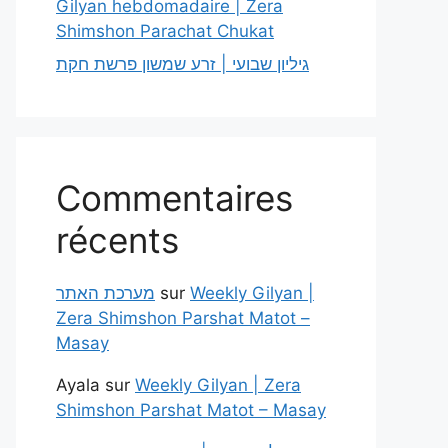
Gilyan hebdomadaire | Zera
Shimshon Parachat Chukat
גיליון שבועי | זרע שמשון פרשת חקת
Commentaires
récents
מערכת האתר
sur
Weekly Gilyan |
Zera Shimshon Parshat Matot –
Masay
Ayala
sur
Weekly Gilyan | Zera
Shimshon Parshat Matot – Masay