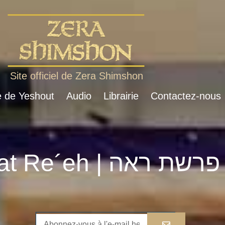
Site officiel de Zera Shimshon
e de Yeshout
Audio
Librairie
Contactez-nous
Parshat Re´eh | פרשת ראה