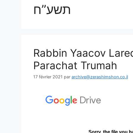
תשע”ח
Rabbin Yaacov Lare
Parachat Trumah
17 février 2021
par
archive@zerashimshon.co.il