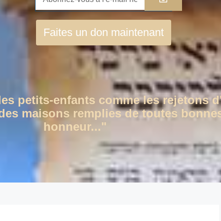
Faites un don maintenant
des petits-enfants comme les rejetons d
c des maisons remplies de toutes bonnes
honneur..."