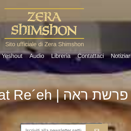
Sito ufficiale di Zera Shimshon
i Yeshout
Audio
Libreria
Contattaci
Notiziar
Parshat Re´eh | פרשת ראה