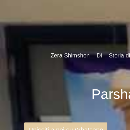
Zera Shimshon
Di
Storia d
Unisciti a noi su Whatsapp