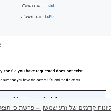
תשע”ו
שנת
–
Lol/lol
תשע”ה
שנת
–
Lol/lol
ליונות קודמים של זרע שמשון – פרשת כי תצא 