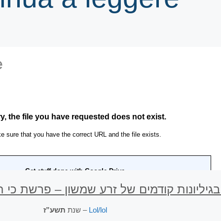
בגיליונות קודמים של זרע שמשון – פרשת כי 
תשע”ז
שנת
–
Lol/lol