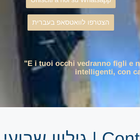
הצטרפו לוואטסאפ בעברית
"E i tuoi occhi vedranno figli e 
intelligenti, con c
ליון שבועי