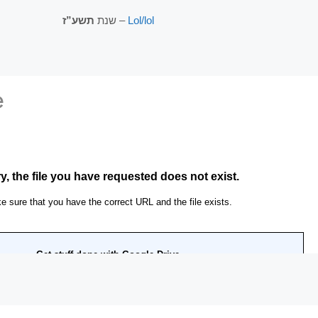
תשע”ז
שנת
–
Lol/lol