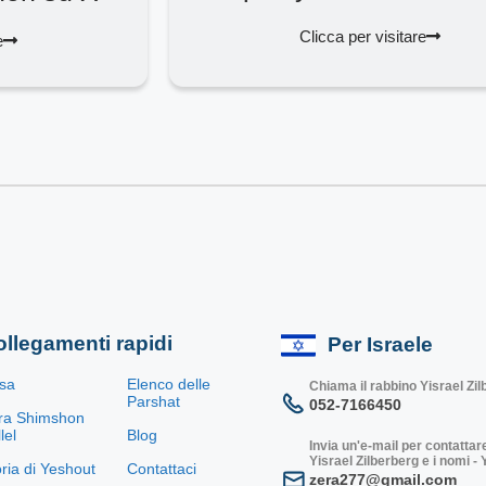
Clicca per visitare
e
llegamenti rapidi
Per Israele
sa
Elenco delle
Chiama il rabbino Yisrael Zi
Parshat
052-7166450
ra Shimshon
lel
Blog
Invia un'e-mail per contattare
Yisrael Zilberberg e i nomi -
oria di Yeshout
Contattaci
zera277@gmail.com