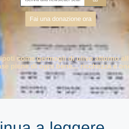
Fai una donazione ora
nipoti come germogli di ulivo attorno all
ase piene di ogni bene... ricchezza e ono
גי | Continua a leggere