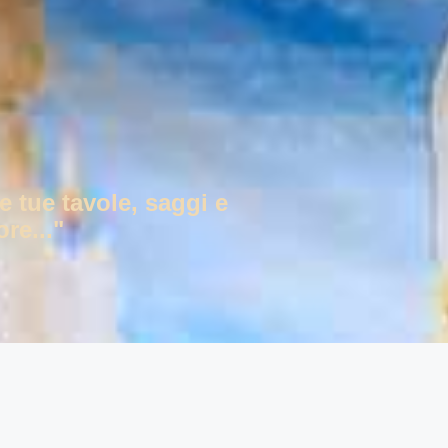
e tue tavole, saggi e
re..."