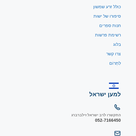
כולל זרע שמשון
סיפורו של ישות
חנות ספרים
רשימת פרשות
בלוג
צרו קשר
לִתְרוֹם
למען ישראל
התקשרו לרב ישראל זילברברג
052-7166450