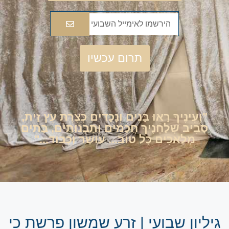
תרום עכשיו
"וְעֵינֶיךָ רָאוּ בָּנִים וְנָכָדִים כְּצֶרֶת עֵץ זַית,
סָבִיב שְׁלַחְנֶיךָ חֲכָמִים וְתַבְנוּתִים, בָּתִים
מְלָאכִים כָּל טוֹב... עוֹשֶׁר וְכָבוֹד..."
גיליון שבועי | זרע שמשון פרשת כי