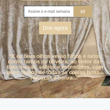
Doe agora
"E os teus olhos verão filhos e netos
como ramos de oliveira, ao redor das
tuas mesas, sábios e entendidos, com
lares cheios de todas as coisas boas...
riquezas e honra..."