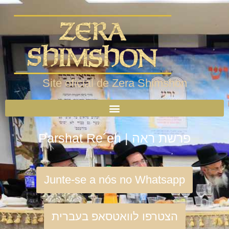
Site oficial de Zera Shimshon
Parshat Re´eh | פרשת ראה
Junte-se a nós no Whatsapp
הצטרפו לוואטסאפ בעברית