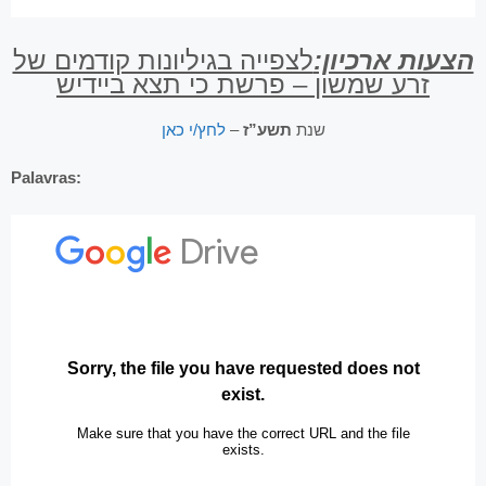
הצעות ארכיון:
לצפייה בגיליונות קודמים של
זרע שמשון – פרשת כי תצא ביידיש
לחץ/י כאן
–
תשע”ז
שנת
Palavras: