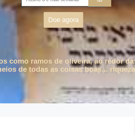
Doe agora
tos como ramos de oliveira, ao redor da
eios de todas as coisas boas... riqueza