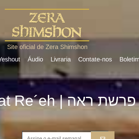
Site oficial de Zera Shimshon
 Yeshout
Áudio
Livraria
Contate-nos
Boletim
Parshat Re´eh | פרשת ראה