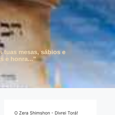
s tuas mesas, sábios e
s e honra..."
O Zera Shimshon - Divrei Torá!