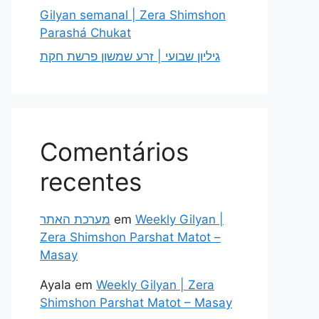
Gilyan semanal | Zera Shimshon
Parashá Chukat
גיליון שבועי | זרע שמשון פרשת חקת
Comentários
recentes
מערכת האתר
em
Weekly Gilyan |
Zera Shimshon Parshat Matot –
Masay
Ayala
em
Weekly Gilyan | Zera
Shimshon Parshat Matot – Masay