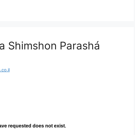
ra Shimshon Parashá
co.il