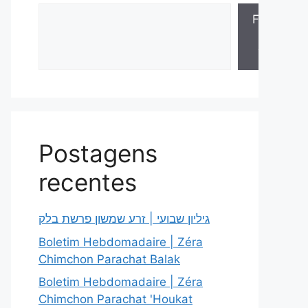
Folhas
de
Torá
Postagens
recentes
גיליון שבועי | זרע שמשון פרשת בלק
Boletim Hebdomadaire | Zéra
Chimchon Parachat Balak
Boletim Hebdomadaire | Zéra
Chimchon Parachat 'Houkat