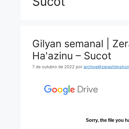
Sucot
Gilyan semanal | Ze
Ha'azinu – Sucot
7 de outubro de 2022
por
archive@zerashimshon.