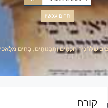
תרום עכשיו
סָבִיב שְׁלַחְנֶיךָ חֲכָמִים וְתַבְנוּתִים, בָּתִים מְלָאכִ
קורח