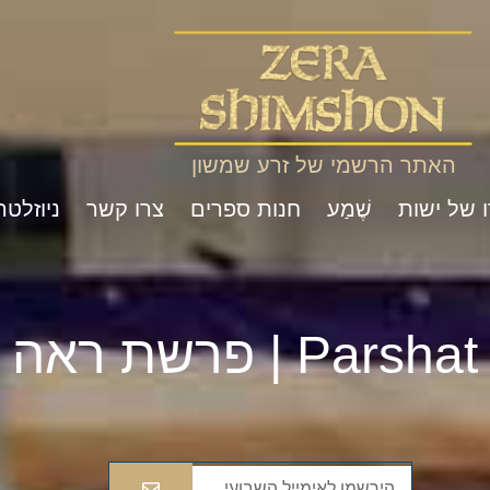
האתר הרשמי של זרע שמשון
ו של ישות
שֶׁמַע
חנות ספרים
צרו קשר
ניוזלטר
Pa | פרשת ראה