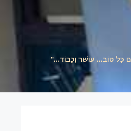
ים כָּל טוֹב... עוֹשֶׁר וְכָבוֹד..."