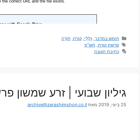
חומש במדבר
,
כְּלָלִי
,
קורח
,
תוֹרָה
פרשת קורח
,
תש"פ
כתיבת תגובה
גיליון שבועי | זרע שמשון פ
25 ביוני, 2019
מאת
archive@zerashimshon.co.il