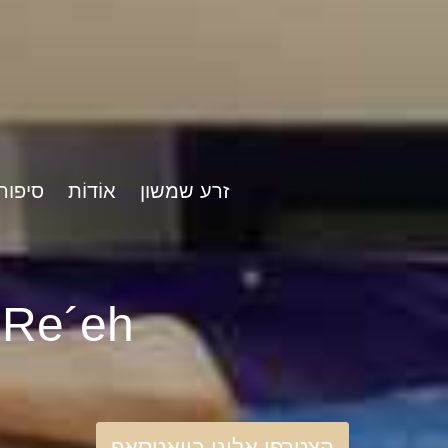
זרע שמשון
אוֹדוֹת
סיפור
rshat Re´eh
הצטרפו אלינו בוואטסאפ