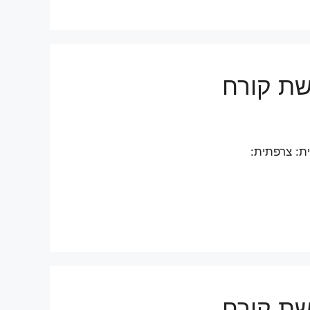
רשת קורח
ית: צרפתית:
רשת קורח