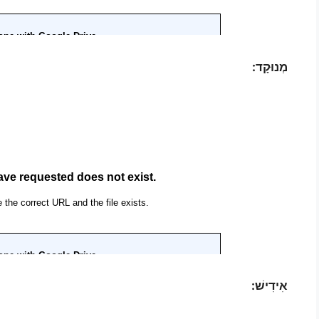
מְנוּקָד:
אִידִישׁ: