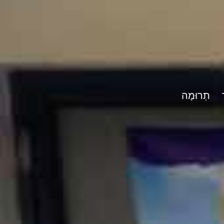
תְרוּמָה