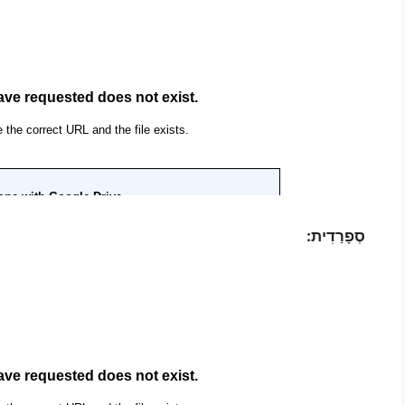
סְפָרַדִית: