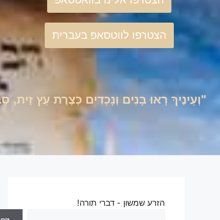
הצטרפו לווטסאפ בעברית
"וְעֵינֶיךָ רָאוּ בָּנִים וְנָכָדִים כְּצֶרֶת עֵץ זַית, 
הזרע שמשון - דברי תורה!