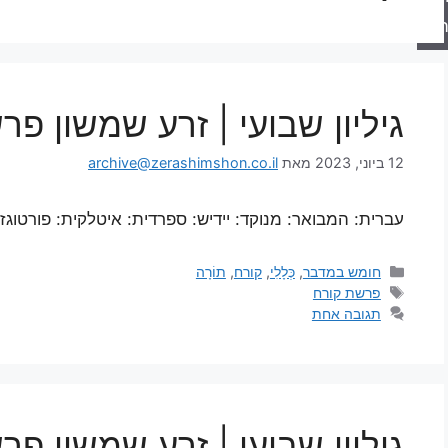
ה
גיליון שבועי | זרע שמשון פ
12 ביוני, 2023
מאת
archive@zerashimshon.co.il
עברית: המבואר: מנוקד: יידיש: ספרדית: איטלקית: פורטוגז
חומש במדבר
,
כְּלָלִי
,
קורח
,
תוֹרָה
פרשת קורח
תגובה אחת
גיליון שבועי | זרע שמשון פ