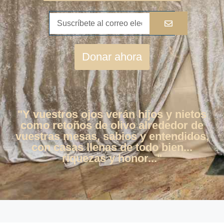
Donar ahora
"Y vuestros ojos verán hijos y nietos
como retoños de olivo alrededor de
vuestras mesas, sabios y entendidos,
con casas llenas de todo bien...
riquezas y honor..."