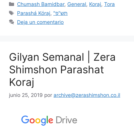
Chumash Bamidbar
,
General
,
Koraj
,
Tora
Parashá Kóraj
,
"תש"פ
Deja un comentario
Gilyan Semanal | Zera
Shimshon Parashat
Koraj
junio 25, 2019
por
archive@zerashimshon.co.il