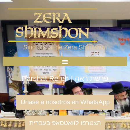
Sitio oficial de Zera Shimshon
Parshat Re´eh | פרשת ראה
Únase a nosotros en WhatsApp
הצטרפו לוואטסאפ בעברית