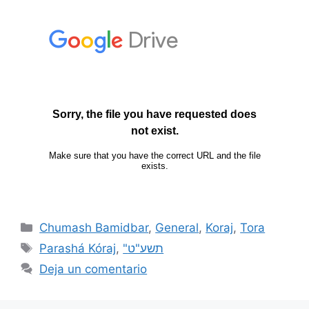
Chumash Bamidbar
,
General
,
Koraj
,
Tora
Parashá Kóraj
,
"תשע"ט
Deja un comentario