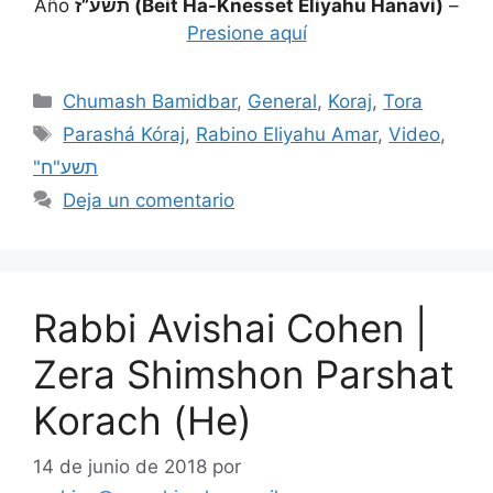
Año
תשע”ז (Beit Ha-Knesset Eliyahu Hanavi)
–
Presione aquí
Chumash Bamidbar
,
General
,
Koraj
,
Tora
Parashá Kóraj
,
Rabino Eliyahu Amar
,
Video
,
"תשע"ח
Deja un comentario
Rabbi Avishai Cohen |
Zera Shimshon Parshat
Korach (He)
14 de junio de 2018
por