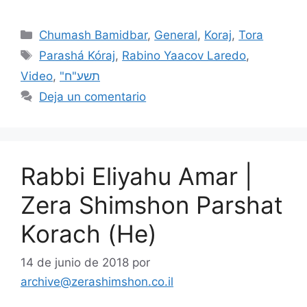
Chumash Bamidbar
,
General
,
Koraj
,
Tora
Parashá Kóraj
,
Rabino Yaacov Laredo
,
Video
,
"תשע"ח
Deja un comentario
Rabbi Eliyahu Amar |
Zera Shimshon Parshat
Korach (He)
14 de junio de 2018
por
archive@zerashimshon.co.il