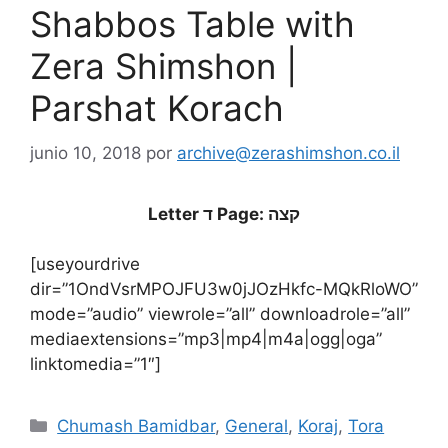
Shabbos Table with
Zera Shimshon |
Parshat Korach
junio 10, 2018
por
archive@zerashimshon.co.il
Letter ד Page: קצה
[useyourdrive
dir=”1OndVsrMPOJFU3w0jJOzHkfc-MQkRloWO”
mode=”audio” viewrole=”all” downloadrole=”all”
mediaextensions=”mp3|mp4|m4a|ogg|oga”
linktomedia=”1″]
Chumash Bamidbar
,
General
,
Koraj
,
Tora