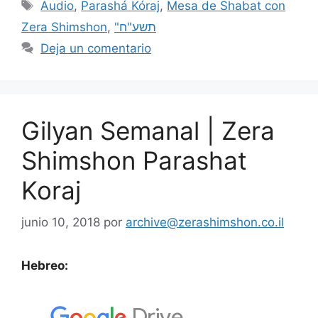
Audio
,
Parashá Kóraj
,
Mesa de Shabat con
Zera Shimshon
,
"תשע"ח
Deja un comentario
Gilyan Semanal | Zera
Shimshon Parashat
Koraj
junio 10, 2018
por
archive@zerashimshon.co.il
Hebreo: