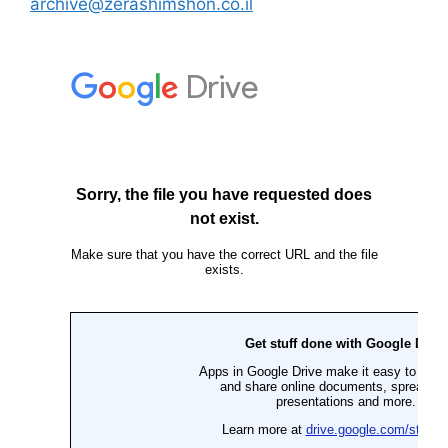
archive@zerashimshon.co.il