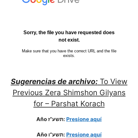
Sugerencias de archivo:
To View
Previous Zera Shimshon Gilyans
for – Parshat Korach
Año תשע”ז:
Presione aquí
Año תשע”ו:
Presione aquí