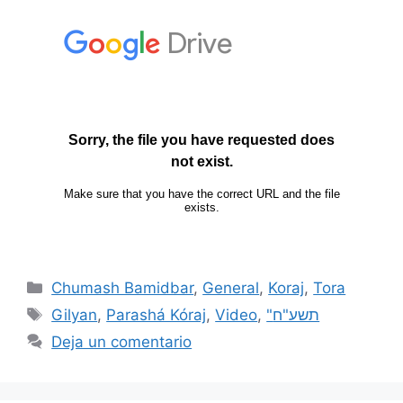
Chumash Bamidbar
,
General
,
Koraj
,
Tora
Gilyan
,
Parashá Kóraj
,
Video
,
"תשע"ח
Deja un comentario