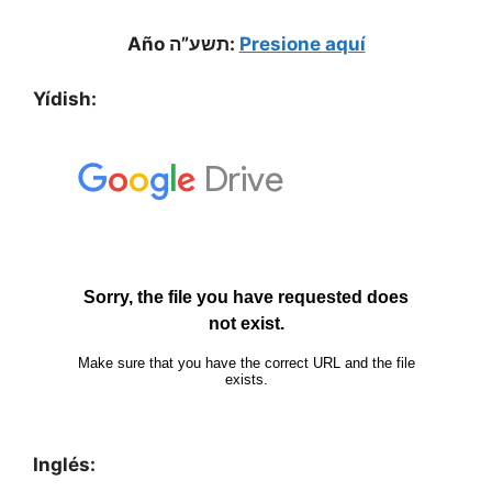
Año תשע”ה:
Presione aquí
Yídish:
Inglés: