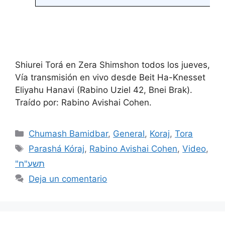
Shiurei Torá en Zera Shimshon todos los jueves,
Vía transmisión en vivo desde Beit Ha-Knesset
Eliyahu Hanavi (Rabino Uziel 42, Bnei Brak).
Traído por: Rabino Avishai Cohen.
Chumash Bamidbar
,
General
,
Koraj
,
Tora
Parashá Kóraj
,
Rabino Avishai Cohen
,
Video
,
"תשע"ח
Deja un comentario