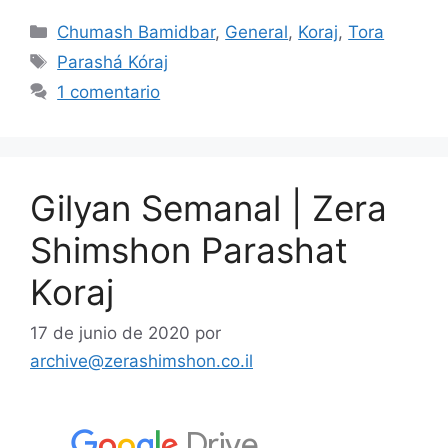
Chumash Bamidbar
,
General
,
Koraj
,
Tora
Parashá Kóraj
1 comentario
Gilyan Semanal | Zera
Shimshon Parashat
Koraj
17 de junio de 2020
por
archive@zerashimshon.co.il