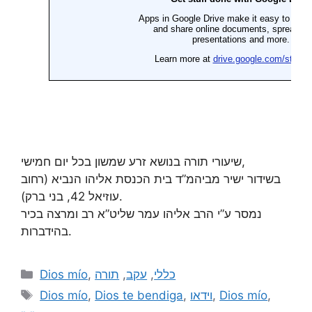
שיעורי תורה בנושא זרע שמשון בכל יום חמישי,
בשידור ישיר מביהמ”ד בית הכנסת אליהו הנביא (רחוב
עוזיאל 42, בני ברק).
נמסר ע”י הרב אליהו עמר שליט”א רב ומרצה בכיר
בהידברות.
Dios mío
,
תורה
,
עקב
,
כללי
Dios mío
,
Dios te bendiga
,
וידאו
,
Dios mío
,