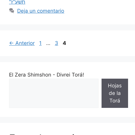
"תשע"ז
Deja un comentario
←
Anterior
1
…
3
4
El Zera Shimshon - Divrei Torá!
Hojas
de la
Torá