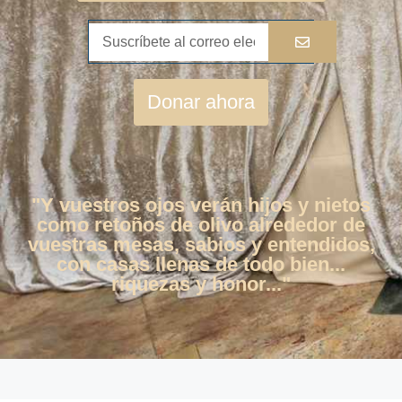
Donar ahora
"Y vuestros ojos verán hijos y nietos
como retoños de olivo alrededor de
vuestras mesas, sabios y entendidos,
con casas llenas de todo bien...
riquezas y honor..."