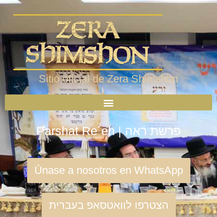
Sitio oficial de Zera Shimshon
Parshat Re´eh | פרשת ראה
Únase a nosotros en WhatsApp
הצטרפו לוואטסאפ בעברית