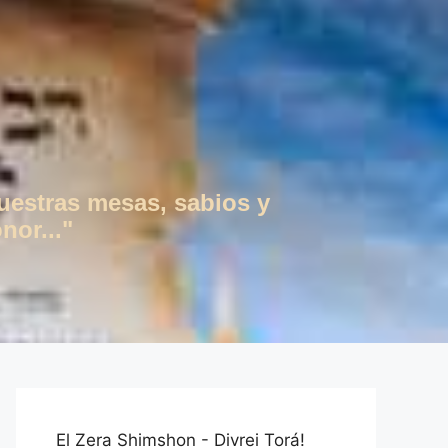
vuestras mesas, sabios y
nor..."
El Zera Shimshon - Divrei Torá!