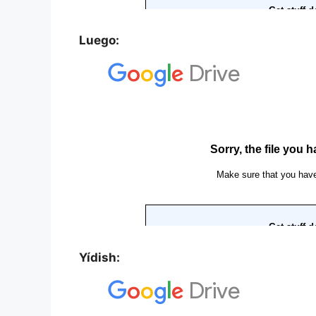
Luego:
Yídish: