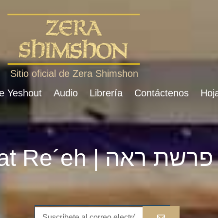
Sitio oficial de Zera Shimshon
de Yeshout
Audio
Librería
Contáctenos
Hoja
Parshat Re´eh | פרשת ראה