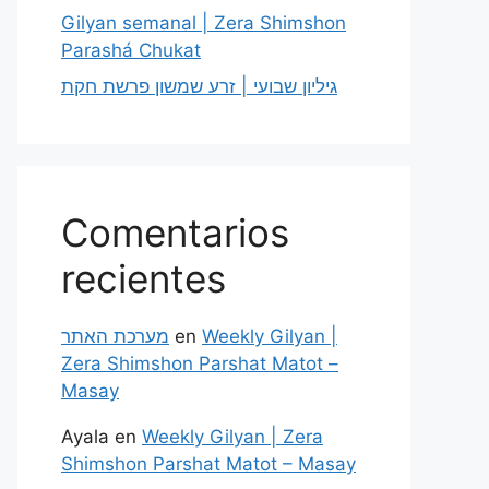
Gilyan semanal | Zera Shimshon
Parashá Chukat
גיליון שבועי | זרע שמשון פרשת חקת
Comentarios
recientes
מערכת האתר
en
Weekly Gilyan |
Zera Shimshon Parshat Matot –
Masay
Ayala
en
Weekly Gilyan | Zera
Shimshon Parshat Matot – Masay