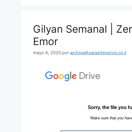
Gilyan Semanal | Ze
Emor
mayo 6, 2020
por
archive@zerashimshon.co.il