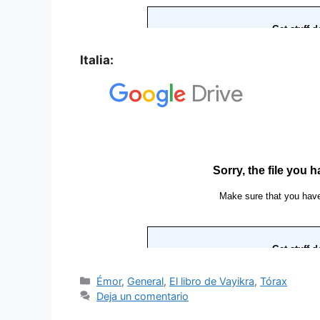
Italia:
Émor
,
General
,
El libro de Vayikra
,
Tórax
Deja un comentario