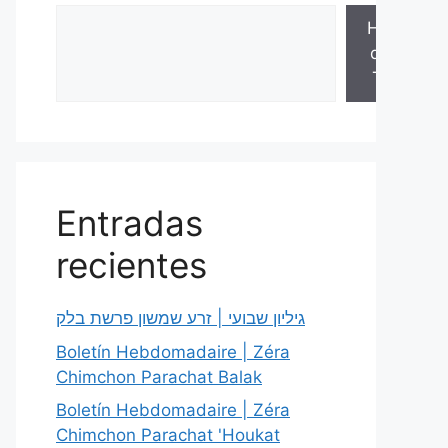
Hojas
de la
Torá
Entradas
recientes
גיליון שבועי | זרע שמשון פרשת בלק
Boletín Hebdomadaire | Zéra
Chimchon Parachat Balak
Boletín Hebdomadaire | Zéra
Chimchon Parachat 'Houkat