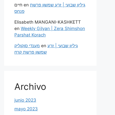
חיים
en
גיליון שבועי | זרע שמשון פרשת
פנחס
Elisabeth MANGANI-KASHKETT
en
Weekly Gilyan | Zera Shimshon
Parshat Korach
מענדי סוקוליק
en
גיליון שבועי | זרע
שמשון פרשת קרח
Archivo
junio 2023
mayo 2023