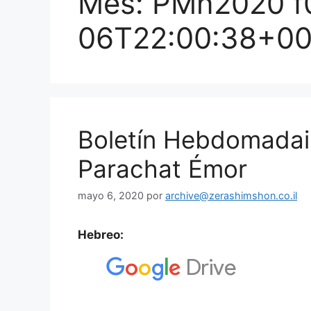
Mes:
PMñ2020 f
06T22:00:38+00
Boletín Hebdomadai
Parachat Émor
mayo 6, 2020
por
archive@zerashimshon.co.il
Hebreo: