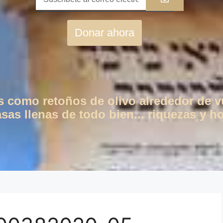
Donar ahora
os como retoños de olivo alrededor de 
as llenas de todo bien... riquezas y ho