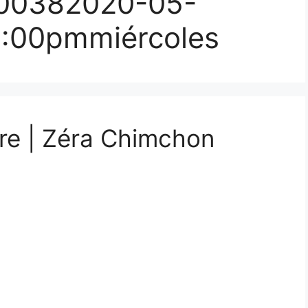
00382020-05-
:00pmmiércoles
re | Zéra Chimchon