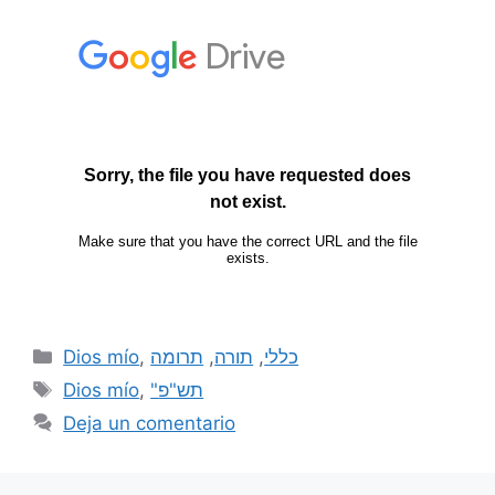
Dios mío
,
תרומה
,
תורה
,
כללי
Dios mío
,
"תש"פ
Deja un comentario