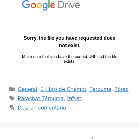
General
,
El libro de Chémot
,
Térouma
,
Tórax
Parachat Térouma
,
"תש"פ
Deja un comentario