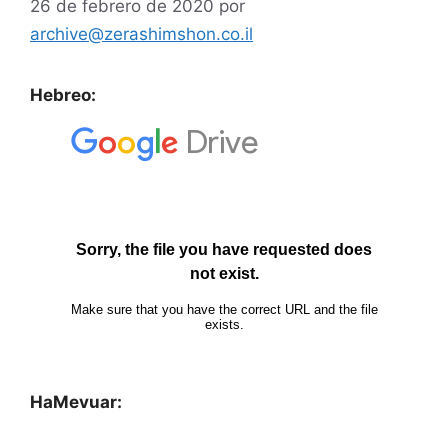
26 de febrero de 2020
por
archive@zerashimshon.co.il
Hebreo:
HaMevuar: