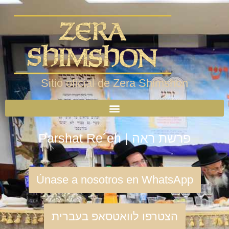
Sitio oficial de Zera Shimshon
Parshat Re´eh | פרשת ראה
Únase a nosotros en WhatsApp
הצטרפו לוואטסאפ בעברית