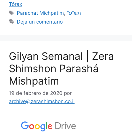
Tórax
Parachat Michpatim
,
"תש"פ
Deja un comentario
Gilyan Semanal | Zera
Shimshon Parashá
Mishpatim
19 de febrero de 2020
por
archive@zerashimshon.co.il