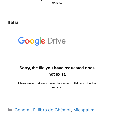
Italia:
General
,
El libro de Chémot
,
Michpatim
,