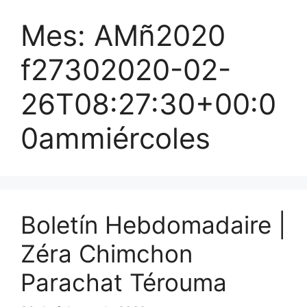
Mes:
AMñ2020
f27302020-02-
26T08:27:30+00:0
0ammiércoles
Boletín Hebdomadaire |
Zéra Chimchon
Parachat Térouma