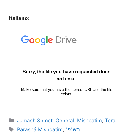
Italiano:
Jumash Shmot
,
General
,
Mishpatim
,
Tora
Parashá Mishpatim
,
"תש"פ