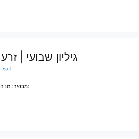
גיליון שבועי | ז
co.il
מבואר: מנוקד: אידיש: ספרדית: איטלקית: פורטוגזית: צרפתית: