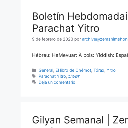
Boletín Hebdomadai
Parachat Yitro
9 de febrero de 2023
por
archive@zerashimshon.c
Hébreu: HaMevuar: À pois: Yiddish: Españo
General
,
El libro de Chémot
,
Tórax
,
Yitro
Parachat Yitro
,
תשפ"ב
Deja un comentario
Gilyan Semanal | Ze