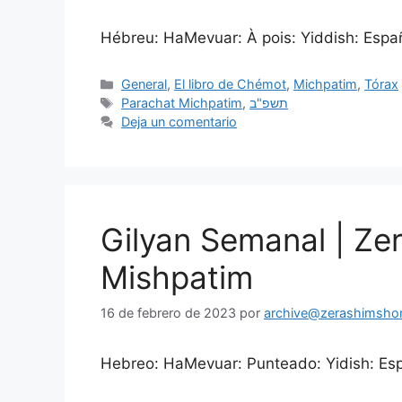
Hébreu: HaMevuar: À pois: Yiddish: Españo
General
,
El libro de Chémot
,
Michpatim
,
Tórax
Parachat Michpatim
,
תשפ"ב
Deja un comentario
Gilyan Semanal | Ze
Mishpatim
16 de febrero de 2023
por
archive@zerashimshon.
Hebreo: HaMevuar: Punteado: Yidish: Espa