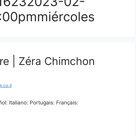
16232023-02-
:00pmmiércoles
re | Zéra Chimchon
.co.il
l: Italiano: Portugais: Français: