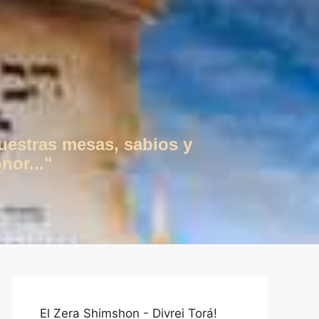
vuestras mesas, sabios y
nor..."
El Zera Shimshon - Divrei Torá!