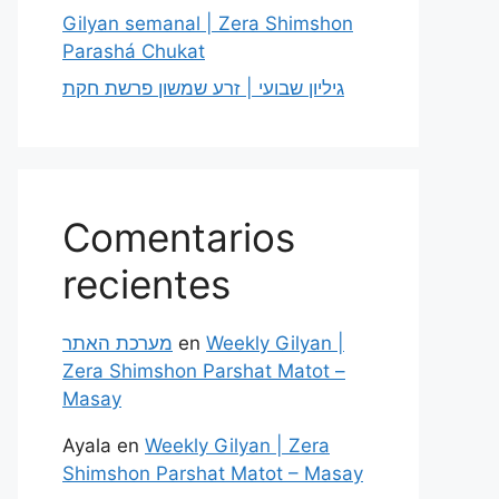
Gilyan semanal | Zera Shimshon
Parashá Chukat
גיליון שבועי | זרע שמשון פרשת חקת
Comentarios
recientes
מערכת האתר
en
Weekly Gilyan |
Zera Shimshon Parshat Matot –
Masay
Ayala
en
Weekly Gilyan | Zera
Shimshon Parshat Matot – Masay