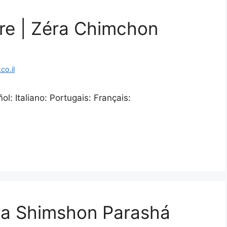
re | Zéra Chimchon
o.il
l: Italiano: Portugais: Français:
ra Shimshon Parashá