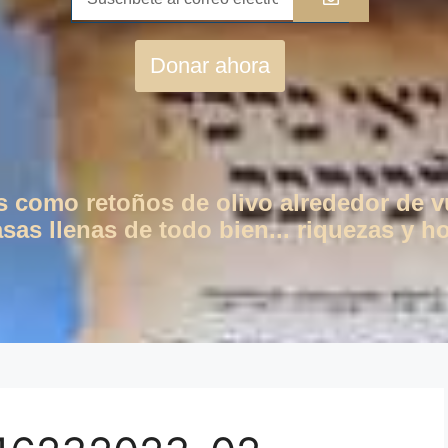
Donar ahora
os como retoños de olivo alrededor de 
as llenas de todo bien... riquezas y ho