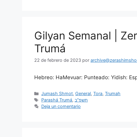
Gilyan Semanal | Ze
Trumá
22 de febrero de 2023
por
archive@zerashimshon
Hebreo: HaMevuar: Punteado: Yidish: Espa
Jumash Shmot
,
General
,
Tora
,
Trumah
Parashá Trumá
,
תשפ"ב
Deja un comentario