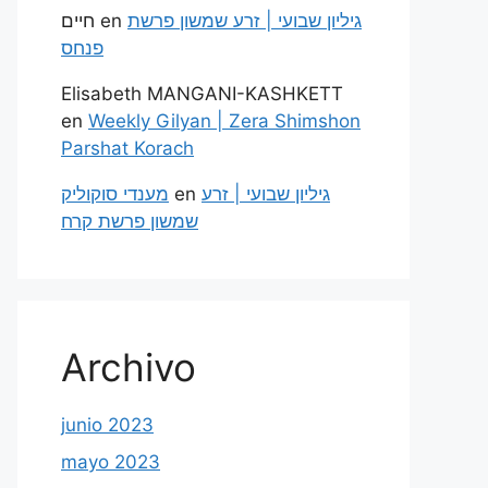
חיים
en
גיליון שבועי | זרע שמשון פרשת
פנחס
Elisabeth MANGANI-KASHKETT
en
Weekly Gilyan | Zera Shimshon
Parshat Korach
מענדי סוקוליק
en
גיליון שבועי | זרע
שמשון פרשת קרח
Archivo
junio 2023
mayo 2023