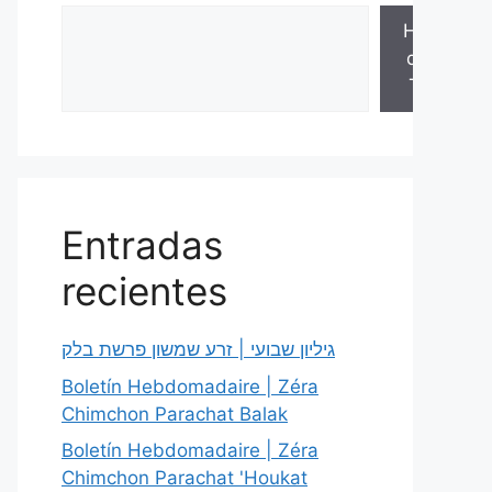
Hojas
de la
Torá
Entradas
recientes
גיליון שבועי | זרע שמשון פרשת בלק
Boletín Hebdomadaire | Zéra
Chimchon Parachat Balak
Boletín Hebdomadaire | Zéra
Chimchon Parachat 'Houkat