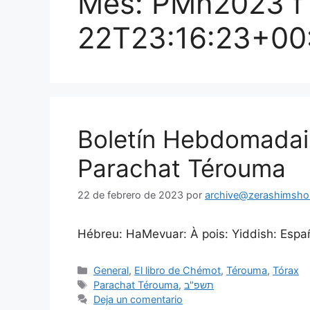
Mes:
PMñ2023 f
22T23:16:23+00
Boletín Hebdomadai
Parachat Térouma
22 de febrero de 2023
por
archive@zerashimshon
Hébreu: HaMevuar: À pois: Yiddish: Españo
General
,
El libro de Chémot
,
Térouma
,
Tórax
Parachat Térouma
,
תשפ"ב
Deja un comentario