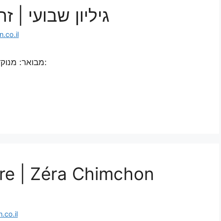
גיליון שבועי |
.co.il
מבואר: מנוקד: אידיש: ספרדית: איטלקית: פורטוגזית: צרפתית:
re | Zéra Chimchon
co.il