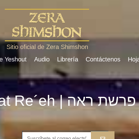
Sitio oficial de Zera Shimshon
de Yeshout
Audio
Librería
Contáctenos
Hoja
Parshat Re´eh | פרשת ראה