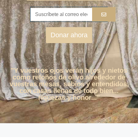
Donar ahora
"Y vuestros ojos verán hijos y nietos
como retoños de olivo alrededor de
vuestras mesas, sabios y entendidos,
con casas llenas de todo bien...
riquezas y honor..."