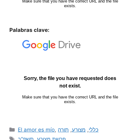
Palabras clave:
El amor es mío
,
תורה
,
מצורע
,
כללי
תשפ"ב
,
פרשת מצורע