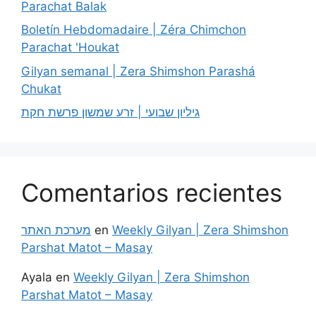
Parachat Balak
Boletín Hebdomadaire | Zéra Chimchon
Parachat 'Houkat
Gilyan semanal | Zera Shimshon Parashá
Chukat
גיליון שבועי | זרע שמשון פרשת חקת
Comentarios recientes
מערכת האתר
en
Weekly Gilyan | Zera Shimshon
Parshat Matot – Masay
Ayala
en
Weekly Gilyan | Zera Shimshon
Parshat Matot – Masay