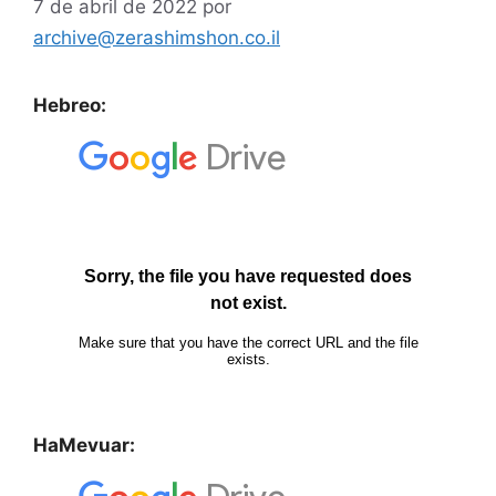
7 de abril de 2022
por
archive@zerashimshon.co.il
Hebreo:
HaMevuar: