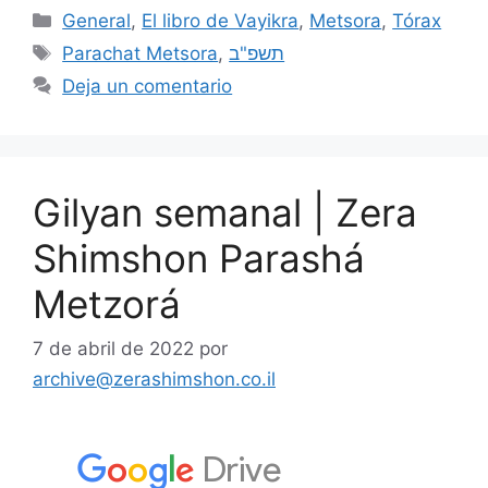
General
,
El libro de Vayikra
,
Metsora
,
Tórax
Parachat Metsora
,
תשפ"ב
Deja un comentario
Gilyan semanal | Zera
Shimshon Parashá
Metzorá
7 de abril de 2022
por
archive@zerashimshon.co.il