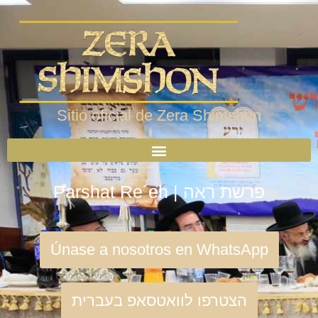
Sitio oficial de Zera Shimshon
Parshat Re´eh | פרשת ראה
Únase a nosotros en WhatsApp
הצטרפו לוואטסאפ בעברית